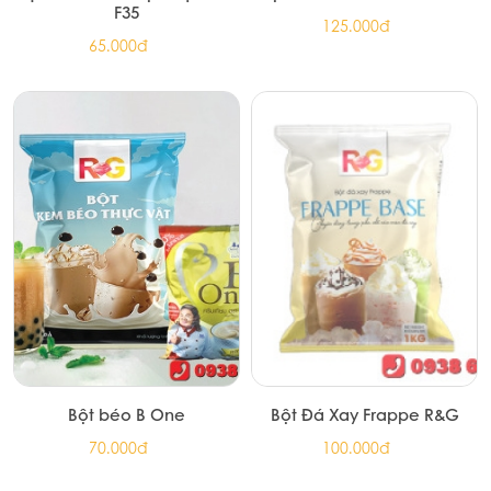
BỘT KEM BÉO THỰC VẬT R&G
Bột Cacao R&G thơm béo
F35
125.000đ
65.000đ