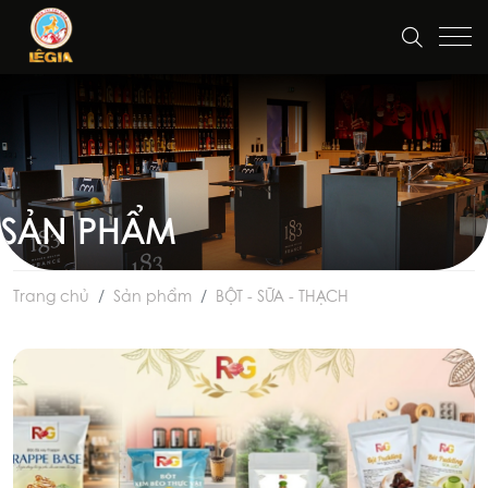
SẢN PHẨM
Trang chủ
Sản phẩm
BỘT - SỮA - THẠCH