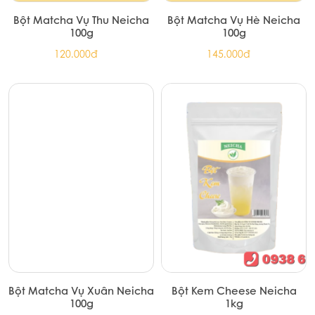
Bột Pudding Socola R&G
Bột Pudding Dưa Lưới R&G
170.000đ
170.000đ
Bột Pudding Trứng R&G
Bột Tinh Than Tre Nhật Bản
Neicha 100g
170.000đ
166.000đ