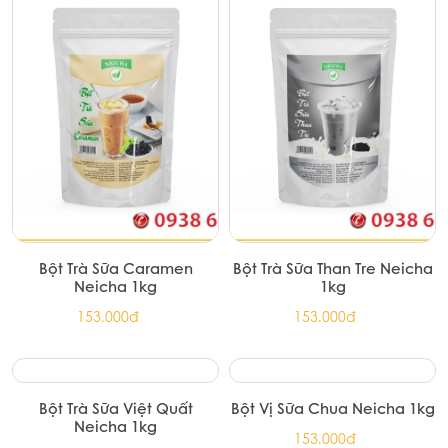
Bột Matcha Vụ Xuân Neicha
Bột Kem Cheese Neicha
100g
1kg
171.000đ
186.000đ