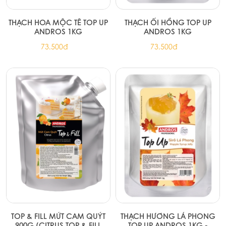
THẠCH HOA MỘC TÊ TOP UP
THẠCH ỔI HỒNG TOP UP
ANDROS 1KG
ANDROS 1KG
73.500đ
73.500đ
TOP & FILL MỨT CAM QUÝT
THẠCH HƯƠNG LÁ PHONG
900G (CITRUS TOP & FILL
TOP UP ANDROS 1KG -