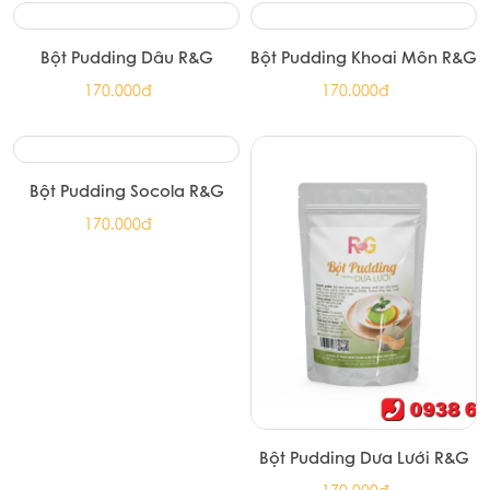
Bột béo B One
Bột Đá Xay Frappe R&G
70.000đ
100.000đ