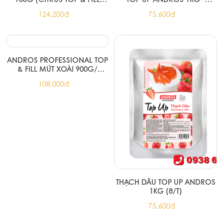
900G)
MAPLE JELLY TOP UP (8/T)
124.200đ
75.600đ
ANDROS PROFESSIONAL TOP
THẠCH DÂU TOP UP ANDROS
& FILL MỨT XOÀI 900G/
1KG (8/T)
MANGO TOP & FILL 900G
108.000đ
75.600đ
(8/T)