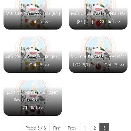
MỨT CHUNKY ĐÀO 1KG (8/T)
MỨT CHUNKY ỔI HỒNG 1KG
|
Chi tiết >>
(8/T)
|
Chi tiết >>
MỨT CHUNKY XOÀI 1KG (8/T)
MỨT CHUNKY ME & HẠT ĐÁC
|
Chi tiết >>
1KG (8/T)
|
Chi tiết >>
MỨT CHUNKY KHOAI LANG
TÍM 1KG (8/T)
|
Chi tiết >>
Page 3 / 3
First
Prev
1
2
3