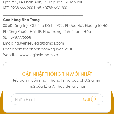
Đ/c: 252/1A Phan Anh,.P. Hiệp Tân, Q. Tân Phú
SĐT: 0938 666 200 Hoặc 0789 666 200
_____________________________________________
Cửa hàng Nha Trang
Số 5K Tầng Trệt CT3 Khu Đô Thị VCN Phước Hải, Đường Tố Hữu,
Phường Phước Hải, TP. Nha Trang, Tỉnh Khánh Hòa
SĐT: 0789995558
Email: nguyenlieulegia@gmail.com
Facebook: facebook.com/nguyenlieusi
Website : www.legiavietnam.vn
CẬP NHẬT THÔNG TIN MỚI NHẤT
Nếu bạn muốn nhận thông tin và các chương trình
mới của LÊ GIA , hãy để lại Email
Gửi
Nhập Email