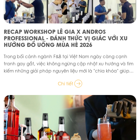
RECAP WORKSHOP LÊ GIA X ANDROS
PROFESSIONAL - ĐÁNH THỨC VỊ GIÁC VỚI XU
HƯỚNG ĐỒ UỐNG MÙA HÈ 2026
Trong bối cảnh ngành F&B tại Việt Nam ngày càng cạnh
tranh gay gắt, việc không ngừng cập nhật xu hướng và tìm
kiếm những giải pháp nguyên liệu mới là "chìa khóa" giúp
các chủ quán đứng vững. Vừa qua, ngày 19/04/2026, Công
Chi tiết
ty Cổ phần Kinh doanh TM XNK Lê Gia đã phối hợp cùng
thương hiệu Andros Professional tổ chức buổi Workshop với
chủ đề sáng tạo menu đồ uống mùa hè. Sự kiện không chỉ
là buổi giới thiệu sản phẩm mà còn là một hành trình trải
nghiệm vị giác đầy cảm hứng, thu hút sự tham gia của
đông đảo các chuyên gia pha chế, chủ quán cà phê và
đối tác chiến lược.