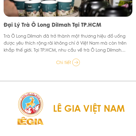
Đại Lý Trà Ô Long Dilmah Tại TP.HCM
Trà Ô Long Dilmah đã trở thành một thương hiệu đồ uống
được yêu thích rộng rãi không chỉ ở Việt Nam mà còn trên
khắp thế giới. Tại TP.HCM, nhu cầu về trà Ô Long Dilmah
đang tăng cao nhờ vị thanh tao, hương thơm độc đáo và
Chi tiết
công dụng tốt cho sức khỏe. Vì vậy, việc tìm kiếm đại lý trà
Ô Long Dilmah uy tín là rất quan trọng.