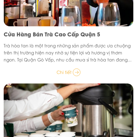
Cửa Hàng Bán Trà Cao Cấp Quận 5
Trà hòa tan là một trong những sản phẩm được ưa chuộng
trên thị trường hiện nay nhờ sự tiện lợi và hương vị thơm
ngon. Tại Quận Gò Vấp, nhu cầu mua sỉ trà hòa tan đang
ngày càng tăng cao, đặc biệt là trong các quán cà phê,
Chi tiết
nhà hàng, khách sạn và các đại lý bán lẻ. Nếu bạn đang
tìm kiếm nguồn cung cấp trà hòa tan giá sỉ uy tín tại khu vực
này, hãy cùng tìm hiểu những thông tin hữu ích dưới đây.