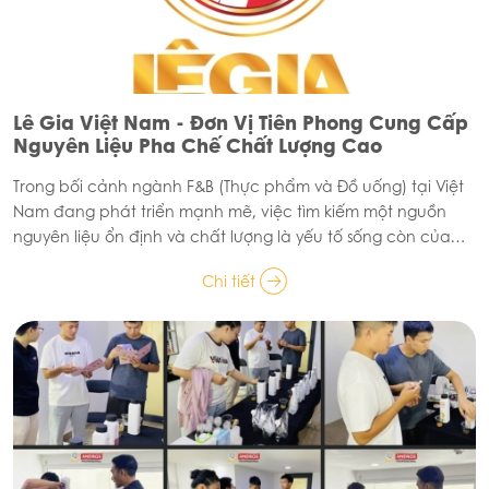
Lê Gia Việt Nam - Đơn Vị Tiên Phong Cung Cấp
Nguyên Liệu Pha Chế Chất Lượng Cao
Trong bối cảnh ngành F&B (Thực phẩm và Đồ uống) tại Việt
Nam đang phát triển mạnh mẽ, việc tìm kiếm một nguồn
nguyên liệu ổn định và chất lượng là yếu tố sống còn của
mọi doanh nghiệp. Lê Gia tự hào là đơn vị tiên phong, người
Chi tiết
bạn đồng hành tin cậy của các quán cà phê, trà sữa và
các bartender chuyên nghiệp trên hành trình kiến tạo
những ly đồ uống hoàn hảo.