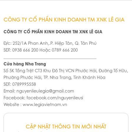
CÔNG TY CỔ PHẦN KINH DOANH TM XNK LÊ GIA
CÔNG TY CỔ PHẦN KINH DOANH TM XNK LÊ GIA
Đ/c: 252/1A Phan Anh,.P. Hiệp Tân, Q. Tân Phú
SĐT: 0938 666 200 Hoặc 0789 666 200
_____________________________________________
Cửa hàng Nha Trang
Số 5K Tầng Trệt CT3 Khu Đô Thị VCN Phước Hải, Đường Tố Hữu,
Phường Phước Hải, TP. Nha Trang, Tỉnh Khánh Hòa
SĐT: 0789995558
Email: nguyenlieulegia@gmail.com
Facebook: facebook.com/nguyenlieusi
Website : www.legiavietnam.vn
CẬP NHẬT THÔNG TIN MỚI NHẤT