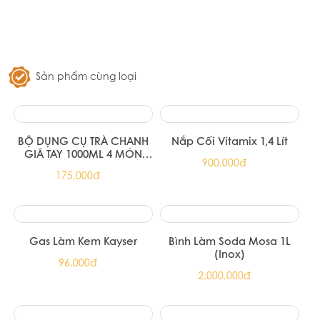
Sản phẩm cùng loại
BỘ DỤNG CỤ TRÀ CHANH
Nắp Cối Vitamix 1,4 Lít
GIÃ TAY 1000ML 4 MÓN
900.000đ
(Bình lắc 1000ML, Nắp
175.000đ
hướng dẫn, chài dầm, đế
cao su)
Gas Làm Kem Kayser
Bình Làm Soda Mosa 1L
(Inox)
96.000đ
2.000.000đ