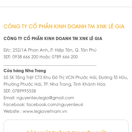
CÔNG TY CỔ PHẦN KINH DOANH TM XNK LÊ GIA
CÔNG TY CỔ PHẦN KINH DOANH TM XNK LÊ GIA
Đ/c: 252/1A Phan Anh,.P. Hiệp Tân, Q. Tân Phú
SĐT: 0938 666 200 Hoặc 0789 666 200
_____________________________________________
Cửa hàng Nha Trang
Số 5K Tầng Trệt CT3 Khu Đô Thị VCN Phước Hải, Đường Tố Hữu,
Phường Phước Hải, TP. Nha Trang, Tỉnh Khánh Hòa
SĐT: 0789995558
Email: nguyenlieulegia@gmail.com
Facebook: facebook.com/nguyenlieusi
Website : www.legiavietnam.vn