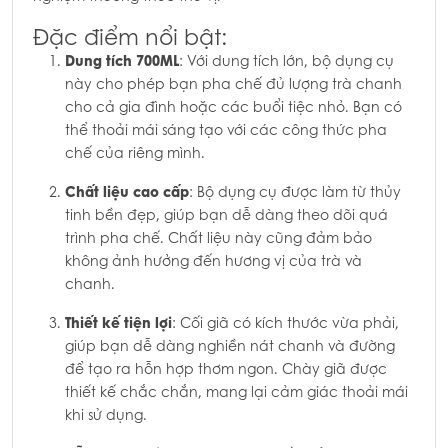
Đặc điểm nổi bật:
Dung tích 700ML
: Với dung tích lớn, bộ dụng cụ
này cho phép bạn pha chế đủ lượng trà chanh
cho cả gia đình hoặc các buổi tiệc nhỏ. Bạn có
thể thoải mái sáng tạo với các công thức pha
chế của riêng mình.
Chất liệu cao cấp
: Bộ dụng cụ được làm từ thủy
tinh bền đẹp, giúp bạn dễ dàng theo dõi quá
trình pha chế. Chất liệu này cũng đảm bảo
không ảnh hưởng đến hương vị của trà và
chanh.
Thiết kế tiện lợi
: Cối giã có kích thước vừa phải,
giúp bạn dễ dàng nghiền nát chanh và đường
để tạo ra hỗn hợp thơm ngon. Chày giã được
thiết kế chắc chắn, mang lại cảm giác thoải mái
khi sử dụng.