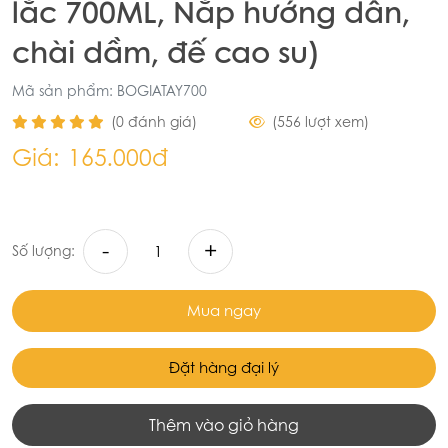
lắc 700ML, Nắp hướng dẫn,
chài dầm, đế cao su)
Mã sản phẩm: BOGIATAY700
(0 đánh giá)
(556 lượt xem)
Giá:
165.000đ
-
+
Số lượng:
Mua ngay
Đặt hàng đại lý
Thêm vào giỏ hàng