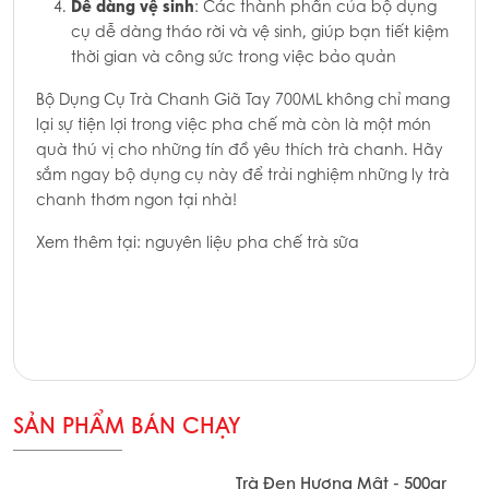
Dễ dàng vệ sinh
: Các thành phần của bộ dụng
cụ dễ dàng tháo rời và vệ sinh, giúp bạn tiết kiệm
thời gian và công sức trong việc bảo quản
Bộ Dụng Cụ Trà Chanh Giã Tay 700ML không chỉ mang
lại sự tiện lợi trong việc pha chế mà còn là một món
quà thú vị cho những tín đồ yêu thích trà chanh. Hãy
sắm ngay bộ dụng cụ này để trải nghiệm những ly trà
chanh thơm ngon tại nhà!
Xem thêm tại: nguyên liệu pha chế trà sữa
SẢN PHẨM BÁN CHẠY
Trà Đen Hương Mật - 500gr