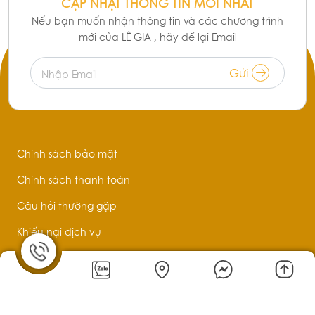
CẬP NHẬT THÔNG TIN MỚI NHẤT
Nếu bạn muốn nhận thông tin và các chương trình
mới của LÊ GIA , hãy để lại Email
Gửi
Nhập Email
Chính sách bảo mật
Chính sách thanh toán
Câu hỏi thường gặp
Khiếu nại dịch vụ
GPKD cấp ngày: 05/10/2016 bởi Chi cục Thuế Quận Tân Phú.
MST: 0314046502 - Người đại diện: Lê Minh Thiện