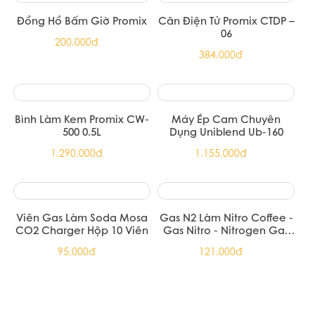
Đồng Hồ Bấm Giờ Promix
Cân Điện Tử Promix CTDP –
06
200.000đ
384.000đ
Bình Làm Kem Promix CW-
Máy Ép Cam Chuyên
500 0.5L
Dụng Uniblend Ub-160
1.290.000đ
1.155.000đ
Viên Gas Làm Soda Mosa
Gas N2 Làm Nitro Coffee -
CO2 Charger Hộp 10 Viên
Gas Nitro - Nitrogen Gas
Charger
95.000đ
121.000đ