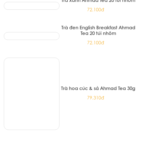
Trà xanh Ahmad Tea 20 túi nhôm
72.100đ
Trà đen English Breakfast Ahmad
Tea 20 túi nhôm
72.100đ
Trà hoa cúc & sả Ahmad Tea 30g
79.310đ