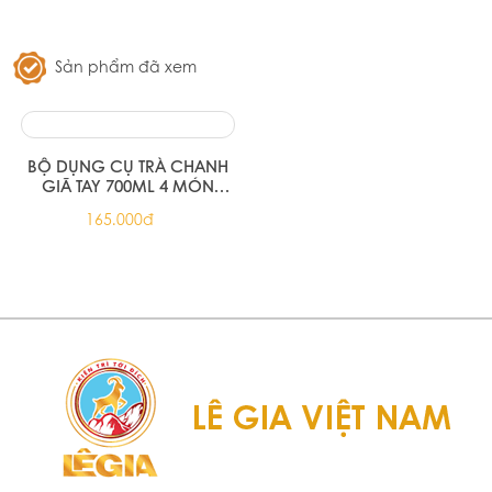
Sản phẩm đã xem
BỘ DỤNG CỤ TRÀ CHANH
GIÃ TAY 700ML 4 MÓN
(Bình lắc 700ML, Nắp
165.000đ
hướng dẫn, chài dầm, đế
cao su)