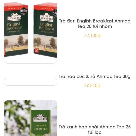
Trà đen English Breakfast Ahmad
Tea 20 túi nhôm
72.100đ
Trà hoa cúc & sả Ahmad Tea 30g
79.310đ