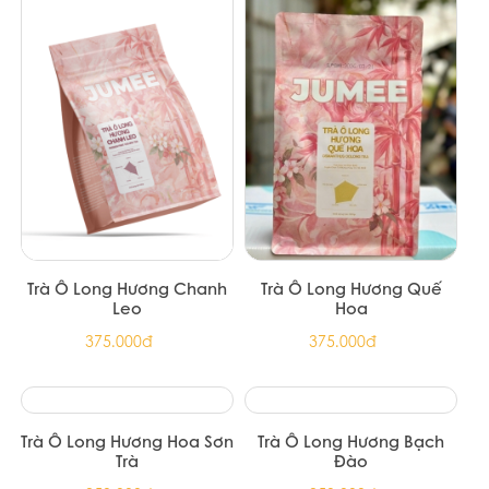
TRÀ PHÚC LONG OLONG
Trà Xanh Long Tỉnh
80 -100G
400.000đ
151.739đ