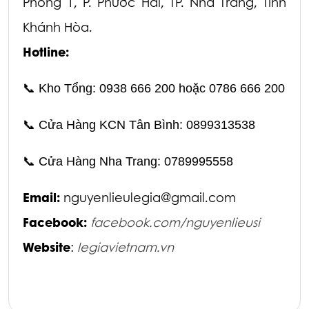
Phong 1,
P. Phước Hải, TP. Nha Trang, Tỉnh
Khánh Hòa.
Hotline:
📞
Kho Tổng: 0938 666 200 hoặc 0786 666 200
📞
Cửa Hàng KCN Tân Bình: 0899313538
📞
Cửa Hàng Nha Trang: 0789995558
Email:
nguyenlieulegia@gmail.com
Facebook:
facebook.com/nguyenlieusi
Website
:
legiavietnam.vn