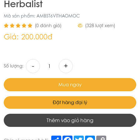
Herbalist
Mã sản phẩm: AMBST6VITHAOMOC
(0 đánh giá)
(328 lượt xem)
Giá:
200.000đ
-
+
Số lượng:
Mua ngay
Đặt hàng đại lý
Thêm vào giỏ hàng
Share
Facebook
Twitter
Messenger
Copy