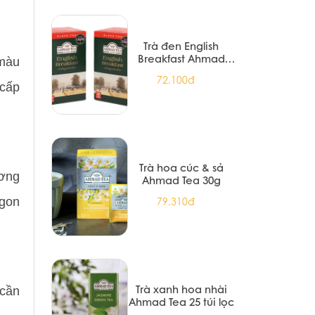
Trà đen English
Breakfast Ahmad
 màu
Tea 20 túi nhôm
72.100đ
 cấp
Trà hoa cúc & sả
ương
Ahmad Tea 30g
ngon
79.310đ
Trà xanh hoa nhài
 cần
Ahmad Tea 25 túi lọc