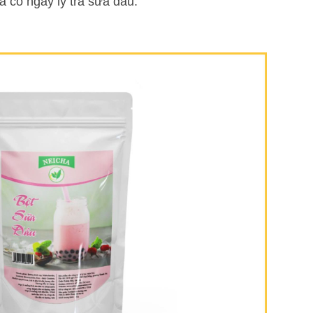
ã có ngay ly trà sữa dâu.