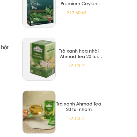
Premium Ceylon
Black Tea 200G
313.500đ
(12/T)
 bột
Trà xanh hoa nhài
Ahmad Tea 20 túi
nhôm
72.100đ
Trà xanh Ahmad Tea
20 túi nhôm
72.100đ