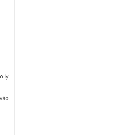
o ly
 vào