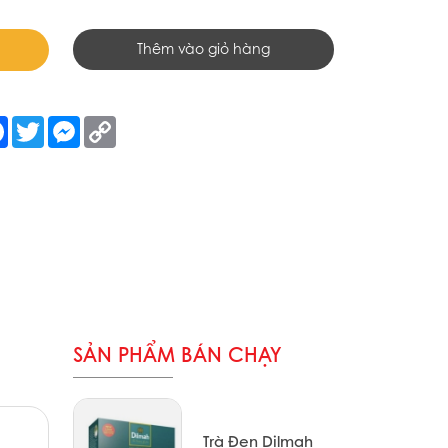
Thêm vào giỏ hàng
re
Facebook
Twitter
Messenger
Copy
Link
SẢN PHẨM BÁN CHẠY
Trà Đen Dilmah