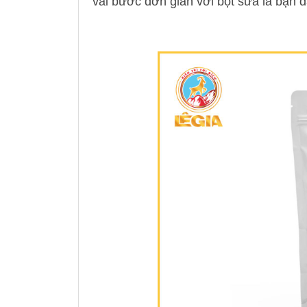
vài bước đơn giản với bột sữa là bạn đ