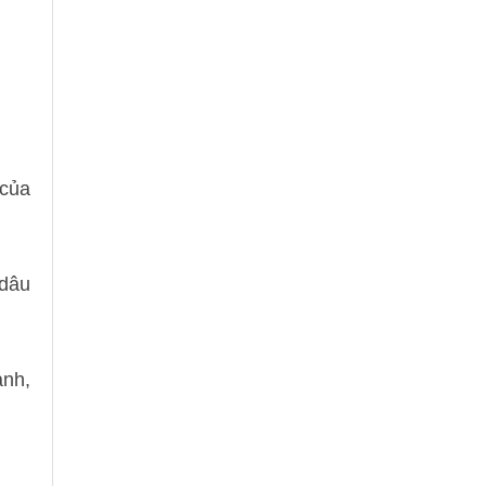
 của
 dâu
anh,