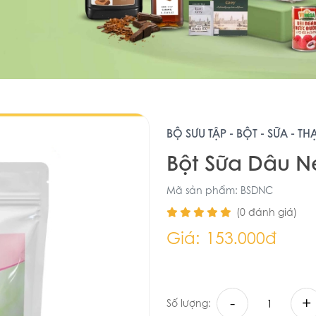
BỘ SƯU TẬP - BỘT - SỮA - T
Bột Sữa Dâu N
Mã sản phẩm: BSDNC
(0 đánh giá)
Giá:
153.000đ
-
+
Số lượng: