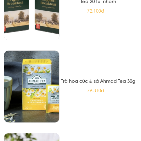
Tea 20 túi nhôm
72.100đ
Trà hoa cúc & sả Ahmad Tea 30g
79.310đ