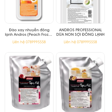
Đào xay nhuyễn đông
ANDROS PROFESSIONAL
lạnh Andros (Peach Frozen
DỪA NON SỢI ĐÔNG LẠNH
Puree) - hộp 1kg
Liên hệ 0789995558
Liên hệ 0789995558