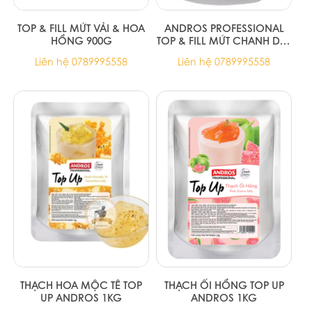
TOP & FILL MỨT VẢI & HOA
ANDROS PROFESSIONAL
HỒNG 900G
TOP & FILL MỨT CHANH DÂY
900G
Liên hệ 0789995558
Liên hệ 0789995558
THẠCH HOA MỘC TÊ TOP
THẠCH ỔI HỒNG TOP UP
UP ANDROS 1KG
ANDROS 1KG