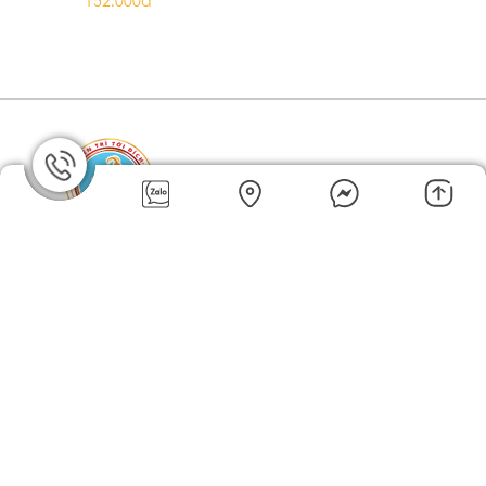
152.000đ
CÔNG TY CỔ PHẦN KINH DOANH TM XNK LÊ GIA
CÔNG TY CỔ PHẦN KINH DOANH TM XNK LÊ GIA
Đ/c: 252/1A Phan Anh,.P. Hiệp Tân, Q. Tân Phú
SĐT: 0938 666 200 Hoặc 0789 666 200