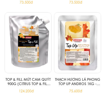
73.500đ
73.500đ
TOP & FILL MỨT CAM QUÝT
THẠCH HƯƠNG LÁ PHONG
900G (CITRUS TOP & FILL
TOP UP ANDROS 1KG -
900G)
MAPLE JELLY TOP UP (8/T)
124.200đ
75.600đ