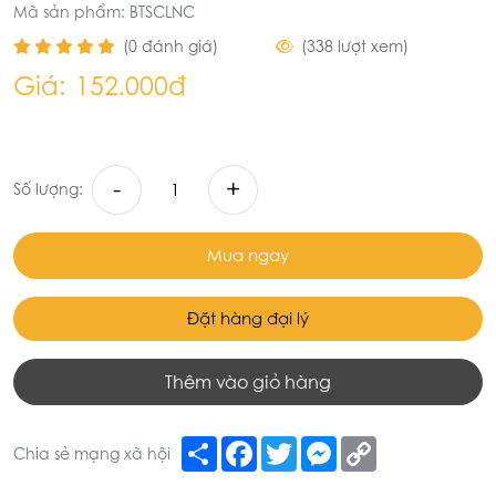
Mã sản phẩm: BTSCLNC
(0 đánh giá)
(338 lượt xem)
Giá:
152.000đ
-
+
Số lượng:
Mua ngay
Đặt hàng đại lý
Thêm vào giỏ hàng
Share
Facebook
Twitter
Messenger
Copy
Chia sẻ mạng xã hội
Link