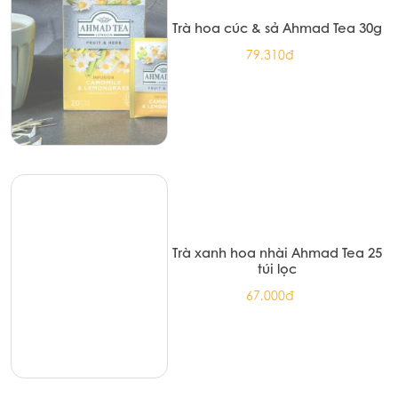
Trà hoa cúc & sả Ahmad Tea 30g
79.310đ