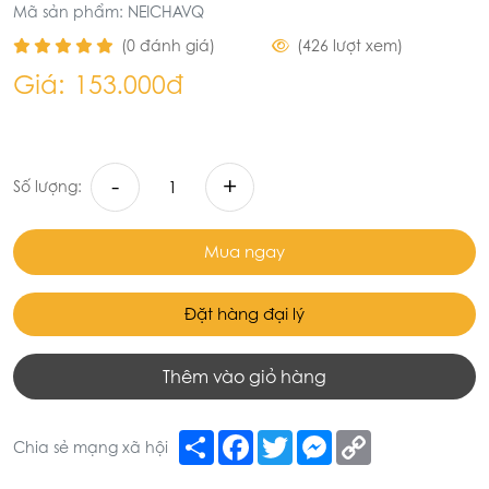
Mã sản phẩm: NEICHAVQ
(0 đánh giá)
(426 lượt xem)
Giá:
153.000đ
-
+
Số lượng:
Mua ngay
Đặt hàng đại lý
Thêm vào giỏ hàng
Share
Facebook
Twitter
Messenger
Copy
Chia sẻ mạng xã hội
Link