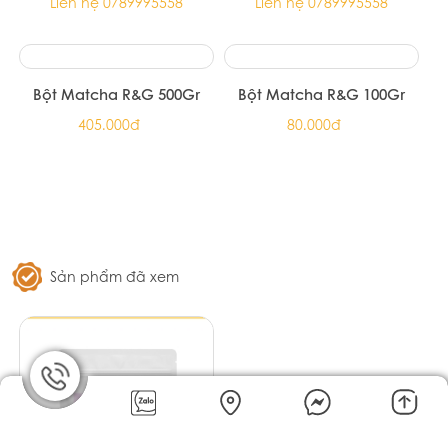
Sữa chua ăn MC KOOL
Sữa chua trái cây Mộc
Mộc Châu
Châu
Liên hệ 0789995558
Liên hệ 0789995558
Sữa chua ăn hương nha
Sữa chua Không đường
đam Mộc Châu
Mộc Châu
Liên hệ 0789995558
Liên hệ 0789995558