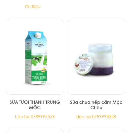
Sữa pha chế JUMEE
SỮA TƯƠI THANH TRÙNG
KHÔNG ĐƯỜNG MỘC
95.000đ
CHÂU
Liên hệ 0789995558