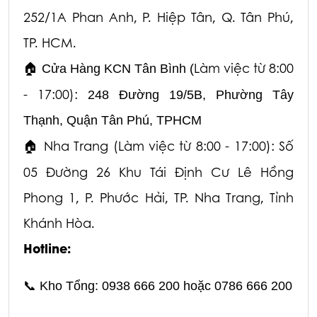
252/1A Phan Anh, P. Hiệp Tân, Q. Tân Phú,
TP. HCM.
Làm việc từ 8:00
🏠
Cửa Hàng KCN Tân Bình (
- 17:00):
248 Đường 19/5B, Phường Tây
Thạnh, Quận Tân Phú, TPHCM
Nha Trang (Làm việc từ 8:00 - 17:00): Số
🏠
05 Đường 26 Khu Tái Định Cư Lê Hồng
Phong 1,
P. Phước Hải, TP. Nha Trang, Tỉnh
Khánh Hòa.
Hotline:
📞
Kho Tổng: 0938 666 200 hoặc 0786 666 200