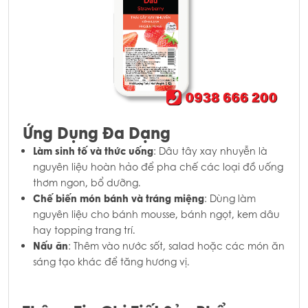
Ứng Dụng Đa Dạng
Làm sinh tố và thức uống
: Dâu tây xay nhuyễn là
nguyên liệu hoàn hảo để pha chế các loại đồ uống
thơm ngon, bổ dưỡng.
Chế biến món bánh và tráng miệng
: Dùng làm
nguyên liệu cho bánh mousse, bánh ngọt, kem dâu
hay topping trang trí.
Nấu ăn
: Thêm vào nước sốt, salad hoặc các món ăn
sáng tạo khác để tăng hương vị.