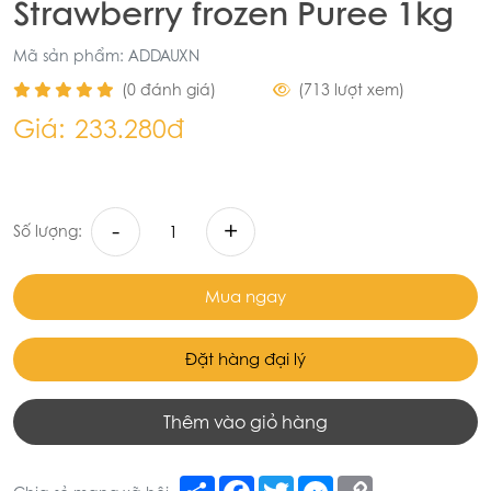
Strawberry frozen Puree 1kg
Mã sản phẩm: ADDAUXN
(0 đánh giá)
(713 lượt xem)
Giá:
233.280đ
-
+
Số lượng:
Mua ngay
Đặt hàng đại lý
Thêm vào giỏ hàng
Share
Facebook
Twitter
Messenger
Copy