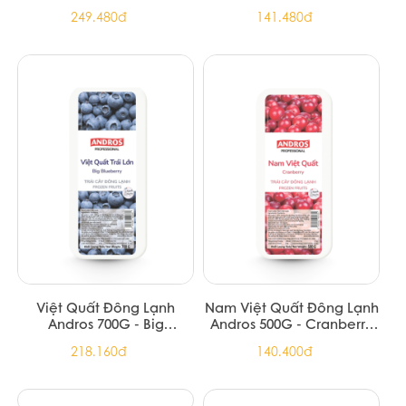
ANDROS DÂU ĐÔNG LẠNH
ANDROS PROFESSIONAL
TÚI 300G/FROZEN
ĐÀO XAY NHUYỄN ĐÔNG
STRAWBERRY 300G
LẠNH HỘP 1KG
73.440đ
Liên hệ 0789995558