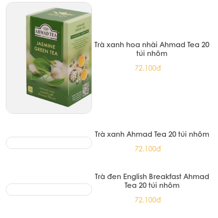
Black Tea 200G (12/T)
313.500đ
Trà xanh hoa nhài Ahmad Tea 20
túi nhôm
72.100đ