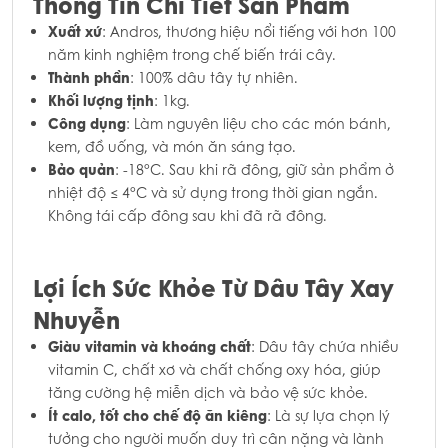
Thông Tin Chi Tiết Sản Phẩm
Xuất xứ
: Andros, thương hiệu nổi tiếng với hơn 100
năm kinh nghiệm trong chế biến trái cây.
Thành phần
: 100% dâu tây tự nhiên.
Khối lượng tịnh
: 1kg.
Công dụng
: Làm nguyên liệu cho các món bánh,
kem, đồ uống, và món ăn sáng tạo.
Bảo quản
: -18°C. Sau khi rã đông, giữ sản phẩm ở
nhiệt độ ≤ 4°C và sử dụng trong thời gian ngắn.
Không tái cấp đông sau khi đã rã đông.
Lợi Ích Sức Khỏe Từ Dâu Tây Xay
Nhuyễn
Giàu vitamin và khoáng chất
: Dâu tây chứa nhiều
vitamin C, chất xơ và chất chống oxy hóa, giúp
tăng cường hệ miễn dịch và bảo vệ sức khỏe.
Ít calo, tốt cho chế độ ăn kiêng
: Là sự lựa chọn lý
tưởng cho người muốn duy trì cân nặng và lành