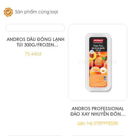
Trà hoa cúc & sả Ahmad Tea 30g
79.310đ
Trà xanh hoa nhài Ahmad Tea 25
túi lọc