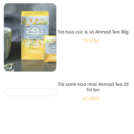
Trà xanh Ahmad Tea 20 túi nhôm
72.100đ
Trà đen English Breakfast Ahmad
Tea 20 túi nhôm
72.100đ