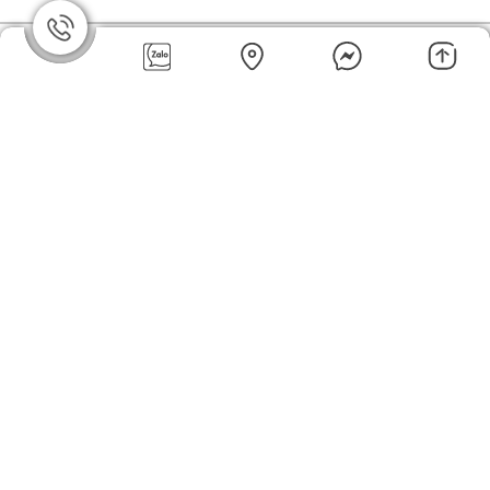
ANDROS PROFESSIONAL
Cam xay nhuyễn đông
VẢI XAY NHUYỄN ĐÔNG
lạnh Andros - ANDROS
LẠNH LYCHEE FROZEN
PROFESSIONAL ORANGE
243.000đ
140.400đ
PUREE 1KG (6/T)
PULP FROZEN PUREE 1KG
Sản phẩm đã xem