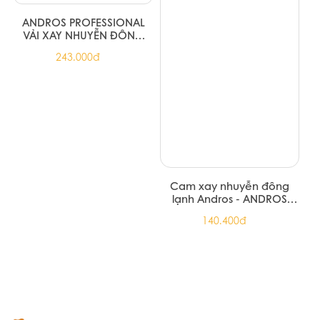
ANDROS PROFESSIONAL
ANDROS PROFESSIONAL
PHÚC BỒN TỬ FILLING 1KG
VIỆT QUẤT ĐÔNG LẠNH TÚI
1KG
Liên hệ 0789995558
Liên hệ 0789995558
ANH ĐÀO XAY NHUYỄN
Dâu Đông Lạnh Andros
ĐÔNG LẠNH HỘP 1KG
600G - Strawberry (6/T)
CHERRY FROZEN PUREE
249.480đ
141.480đ