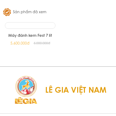
Nắp Cối Vitamix 1,4 Lít
Gas Làm Kem Kayser
900.000đ
96.000đ