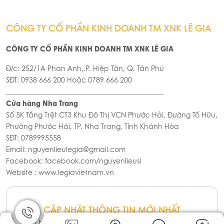
Bình Làm Soda Mosa 1L
Đồng Hồ Bấm Giờ Promix
(Inox)
200.000đ
2.000.000đ
Cân Điện Tử Promix CTDP –
Bình Làm Kem Promix CW-
06
500 0.5L
384.000đ
1.290.000đ