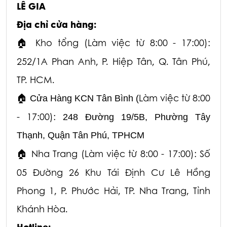
LÊ GIA
Địa chỉ cửa hàng:
Kho tổng (Làm việc từ 8:00 - 17:00):
🏠
252/1A Phan Anh, P. Hiệp Tân, Q. Tân Phú,
TP. HCM.
Làm việc từ 8:00
🏠
Cửa Hàng KCN Tân Bình (
- 17:00):
248 Đường 19/5B, Phường Tây
Thạnh, Quận Tân Phú, TPHCM
Nha Trang (Làm việc từ 8:00 - 17:00): Số
🏠
05 Đường 26 Khu Tái Định Cư Lê Hồng
Phong 1,
P. Phước Hải, TP. Nha Trang, Tỉnh
Khánh Hòa.
Hotline: