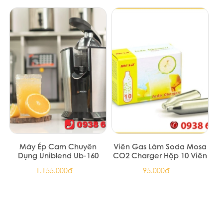
BỘ DỤNG CỤ TRÀ CHANH
BỘ DỤNG CỤ TRÀ CHANH
GIÃ TAY 700ML 4 MÓN
GIÃ TAY 1000ML 4 MÓN
(Bình lắc 700ML, Nắp
(Bình lắc 1000ML, Nắp
165.000đ
175.000đ
hướng dẫn, chài dầm, đế
hướng dẫn, chài dầm, đế
cao su)
cao su)