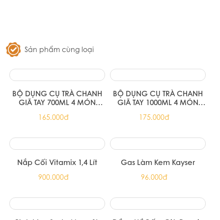
72.100đ
Trà đen English Breakfast Ahmad
Tea 20 túi nhôm
72.100đ