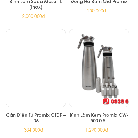
Trà hoa cúc & sả Ahmad Tea 30g
79.310đ
Sản phẩm cùng loại