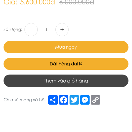
Giá:
5.600.000đ
6.000.000đ
-
+
Số lượng:
Mua ngay
Đặt hàng đại lý
Thêm vào giỏ hàng
Share
Facebook
Twitter
Messenger
Copy
Chia sẻ mạng xã hội
Link