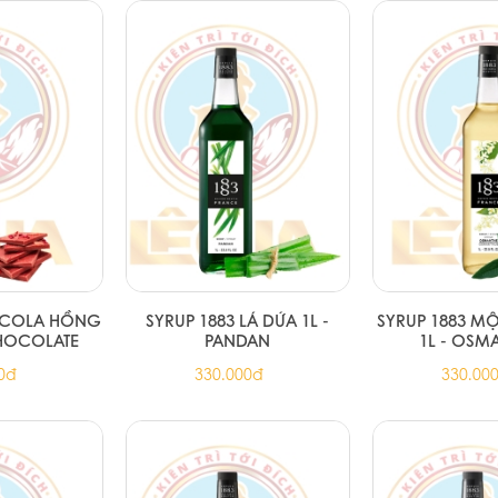
SOCOLA HỒNG
SYRUP 1883 LÁ DỨA 1L -
SYRUP 1883 M
CHOCOLATE
PANDAN
1L - OSM
0đ
330.000đ
330.00