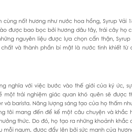
cùng nốt hương như nước hoa hồng, Syrup Vải 1
ngào được bao bọc bởi hương dâu tây, trái cây họ
những nguyên liệu được lựa chọn cẩn thận, Syrup 
ất và thành phần bí mật là nước tinh khiết từ 
g nghĩa với việc bước vào thế giới của ký ức, sự
về một trải nghiệm giác quan khó quên sẽ được t
er và barista. Năng lượng sáng tạo của họ thấm n
úng tôi mang đến để kể một câu chuyện và khắc 
 thưởng thức. Do đó, họ tạo ra những khoảnh khắc
sau mỗi ngụm, được đẩy lên bởi sức mạnh của hươn