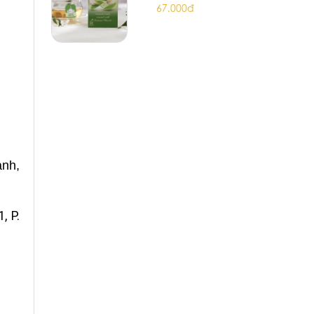
67.000đ
nh,
, P.