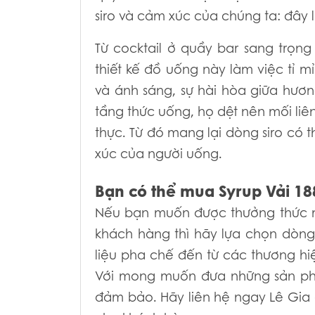
siro và cảm xúc của chúng ta: đây l
Từ cocktail ở quầy bar sang trọn
thiết kế đồ uống này làm việc tỉ m
và ánh sáng, sự hài hòa giữa hương 
tầng thức uống, họ dệt nên mối liê
thực. Từ đó mang lại dòng siro có 
xúc của người uống.
Bạn có thể mua Syrup Vải 1
Nếu bạn muốn được thưởng thức mù
khách hàng thì hãy lựa chọn dòng
liệu pha chế đến từ các thương hiệ
Với mong muốn đưa những sản phẩ
đảm bảo. Hãy liên hệ ngay Lê Gia