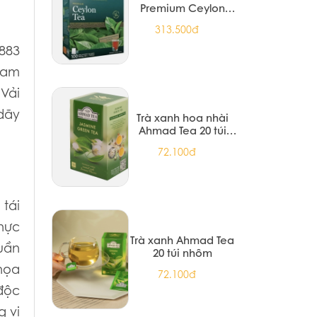
Premium Ceylon
Black Tea 200G
313.500đ
(12/T)
883
 cam
Vải
dãy
Trà xanh hoa nhài
Ahmad Tea 20 túi
nhôm
72.100đ
 tái
hực
Trà xanh Ahmad Tea
huần
20 túi nhôm
họa
72.100đ
 độc
g vị