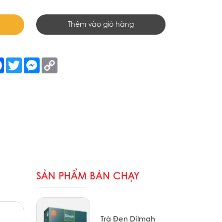
Thêm vào giỏ hàng
re
Facebook
Twitter
Messenger
Copy
Link
SẢN PHẨM BÁN CHẠY
Trà Đen Dilmah