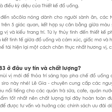
à điều kỳ diệu của Thiết kế đồ uống.
g đến sôcôla nóng dành cho người sành ăn, các 
ỉ trên 5 giác quan, kết hợp sự cân bằng giữa màu
vị và kiểu trang trí. Từ ly thủy tinh đến thiết kế 
n kết tinh tế giữa đồ uống và cảm xúc, giấc mơ và 
thể tái hiện lại một cách chân thực nhất hương vị,
883 ở đâu uy tín và chất lượng?
i vị mới để thỏa trí sáng tạo pha chế đồ uống 
 siro này nhé! Lê Gia - chuyên cung cấp các ngu
u nổi tiếng cho các quán trà sữa, cafe, quán nước
m tốt nhất nên chất lượng tại đây hoàn toàn đ
 để được tư vấn và hưởng các chính sách ưu đãi d