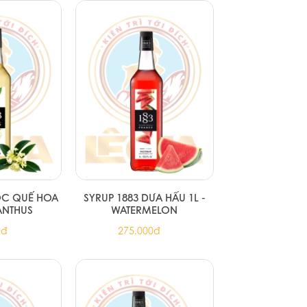
ỘC QUẾ HOA
SYRUP 1883 DƯA HẤU 1L -
ANTHUS
WATERMELON
0đ
275.000đ