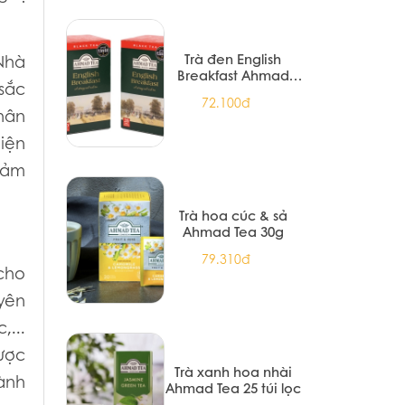
Trà đen English
Nhà
Breakfast Ahmad
 sắc
Tea 20 túi nhôm
72.100đ
phân
hiện
 cảm
Trà hoa cúc & sả
Ahmad Tea 30g
79.310đ
cho
yên
,...
ược
Trà xanh hoa nhài
ành
Ahmad Tea 25 túi lọc