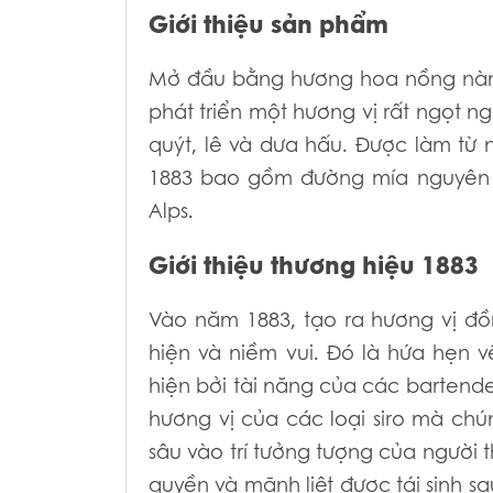
Giới thiệu sản phẩm
Mở đầu bằng hương hoa nồng nàn 
phát triển một hương vị rất ngọt 
quýt, lê và dưa hấu. Được làm từ 
1883 bao gồm đường mía nguyên ch
Alps.
Giới thiệu thương hiệu 1883
Vào năm 1883, tạo ra hương vị đồn
hiện và niềm vui. Đó là hứa hẹn 
hiện bởi tài năng của các bartend
hương vị của các loại siro mà ch
sâu vào trí tưởng tượng của người
quyền và mãnh liệt được tái sinh 