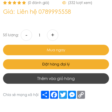
(0 đánh giá)
(332 lượt xem)
Giá:
Liên hệ 0789995558
-
+
Số lượng:
Mua ngay
Đặt hàng đại lý
Thêm vào giỏ hàng
Share
Facebook
Twitter
Messenger
Copy
Chia sẻ mạng xã hội
Link