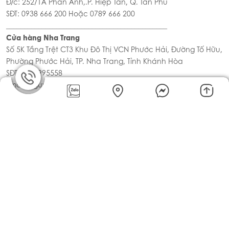
TOP & FILL MỨT VẢI & HOA
HỒNG 900G
Liên hệ 0789995558