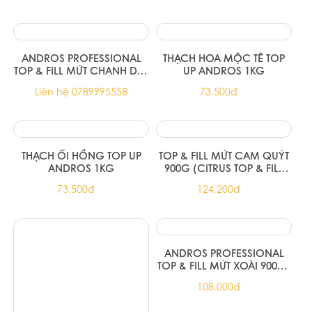
Đào xay nhuyễn đông
ANDROS PROFESSIONAL
lạnh Andros (Peach Frozen
DỪA NON SỢI ĐÔNG LẠNH
Puree) - hộp 1kg
Liên hệ 0789995558
Liên hệ 0789995558
ANDROS PROFESSIONAL
THẠCH HOA MỘC TÊ TOP
TOP & FILL MỨT CHANH DÂY
UP ANDROS 1KG