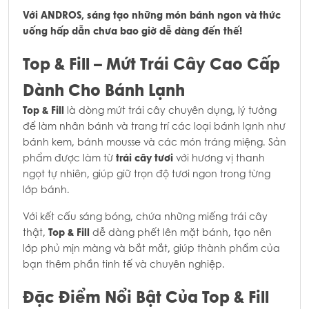
Với ANDROS, sáng tạo những món bánh ngon và thức
uống hấp dẫn chưa bao giờ dễ dàng đến thế!
Top & Fill – Mứt Trái Cây Cao Cấp
Dành Cho Bánh Lạnh
Top & Fill
là dòng mứt trái cây chuyên dụng, lý tưởng
để làm nhân bánh và trang trí các loại bánh lạnh như
bánh kem, bánh mousse và các món tráng miệng. Sản
trái cây tươi
phẩm được làm từ
với hương vị thanh
ngọt tự nhiên, giúp giữ trọn độ tươi ngon trong từng
lớp bánh.
Với kết cấu sáng bóng, chứa những miếng trái cây
Top & Fill
thật,
dễ dàng phết lên mặt bánh, tạo nên
lớp phủ mịn màng và bắt mắt, giúp thành phẩm của
bạn thêm phần tinh tế và chuyên nghiệp.
Đặc Điểm Nổi Bật Của Top & Fill