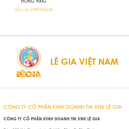
THẠCH HƯƠNG LÁ PHONG
ANDROS PROFESSIONAL
TOP UP ANDROS 1KG -
TOP & FILL MỨT XOÀI 900G/
MAPLE JELLY TOP UP (8/T)
MANGO TOP & FILL 900G
75.600đ
108.000đ
(8/T)
Sản phẩm đã xem