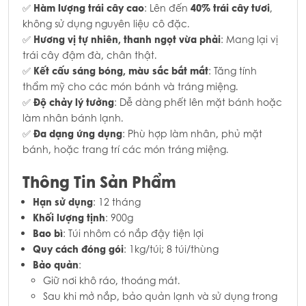
Hàm lượng trái cây cao
40% trái cây tươi
✅
: Lên đến
,
không sử dụng nguyên liệu cô đặc.
Hương vị tự nhiên, thanh ngọt vừa phải
✅
: Mang lại vị
trái cây đậm đà, chân thật.
Kết cấu sáng bóng, màu sắc bắt mắt
✅
: Tăng tính
thẩm mỹ cho các món bánh và tráng miệng.
Độ chảy lý tưởng
✅
: Dễ dàng phết lên mặt bánh hoặc
làm nhân bánh lạnh.
Đa dạng ứng dụng
✅
: Phù hợp làm nhân, phủ mặt
bánh, hoặc trang trí các món tráng miệng.
Thông Tin Sản Phẩm
Hạn sử dụng
: 12 tháng
Khối lượng tịnh
: 900g
Bao bì
: Túi nhôm có nắp đậy tiện lợi
Quy cách đóng gói
: 1kg/túi; 8 túi/thùng
Bảo quản
:
Giữ nơi khô ráo, thoáng mát.
Sau khi mở nắp, bảo quản lạnh và sử dụng trong