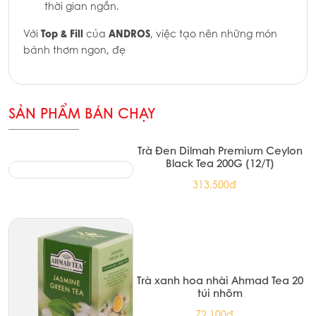
thời gian ngắn.
Top & Fill
ANDROS
Với
của
, việc tạo nên những món
bánh thơm ngon, đẹ
SẢN PHẨM BÁN CHẠY
Trà Đen Dilmah Premium Ceylon
Black Tea 200G (12/T)
313.500đ
Trà xanh hoa nhài Ahmad Tea 20
túi nhôm
72.100đ