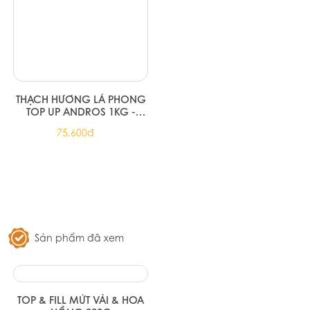
900G
Liên hệ 0789995558
73.500đ
THẠCH ỔI HỒNG TOP UP
TOP & FILL MỨT CAM QUÝT
ANDROS 1KG
900G (CITRUS TOP & FILL
900G)
73.500đ
124.200đ