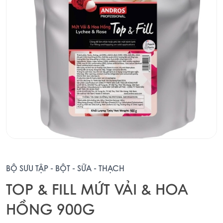
BỘ SƯU TẬP - BỘT - SỮA - THẠCH
TOP & FILL MỨT VẢI & HOA
HỒNG 900G