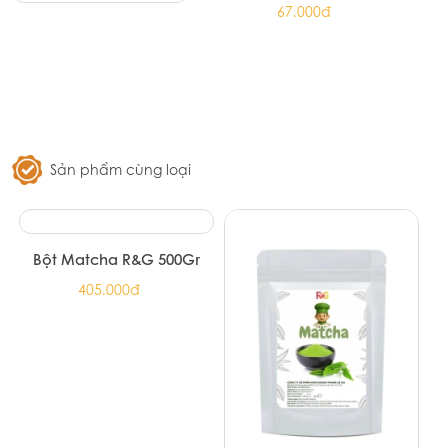
Trà xanh hoa nhài Ahmad Tea 25
túi lọc
67.000đ