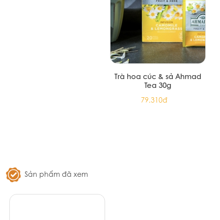
Trà đen English Breakfast
Trà hoa cúc & sả Ahmad
Ahmad Tea 20 túi nhôm
Tea 30g
72.100đ
79.310đ
Sản phẩm đã xem