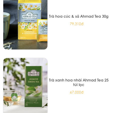
Trà hoa cúc & sả Ahmad Tea 30g
79.310đ
Trà xanh hoa nhài Ahmad Tea 25
túi lọc
67.000đ