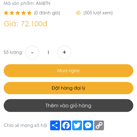
Mã sản phẩm: AMBTN
(0 đánh giá)
(505 lượt xem)
Giá:
72.100đ
-
+
Số lượng:
Mua ngay
Đặt hàng đại lý
Thêm vào giỏ hàng
Share
Facebook
Twitter
Messenger
Copy
Chia sẻ mạng xã hội
Link