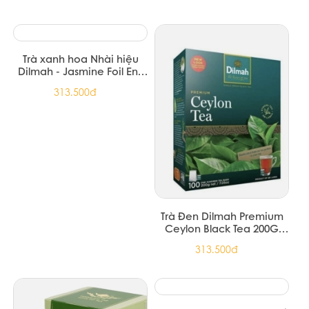
Trà xanh hoa Nhài hiệu
Trà Đen Dilmah Premium
Dilmah - Jasmine Foil Env
Ceylon Black Tea 200G
Tbag 150g (12/T)
(12/T)
313.500đ
313.500đ