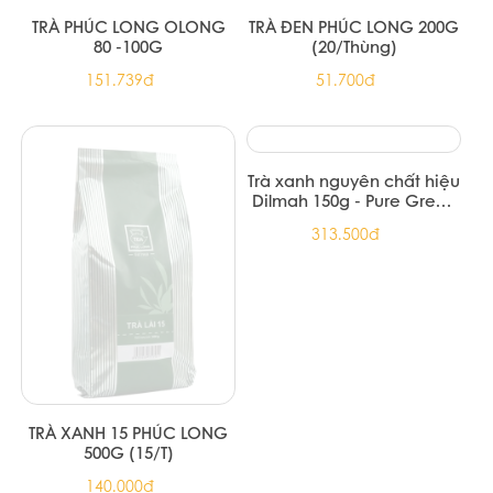
TRÀ PHÚC LONG OLONG
TRÀ ĐEN PHÚC LONG 200G
80 -100G
(20/Thùng)
151.739đ
51.700đ
TRÀ XANH 15 PHÚC LONG
Trà xanh nguyên chất hiệu
500G (15/T)
Dilmah 150g - Pure Green
Foil Env Tbag 150g (12/T)
140.000đ
313.500đ