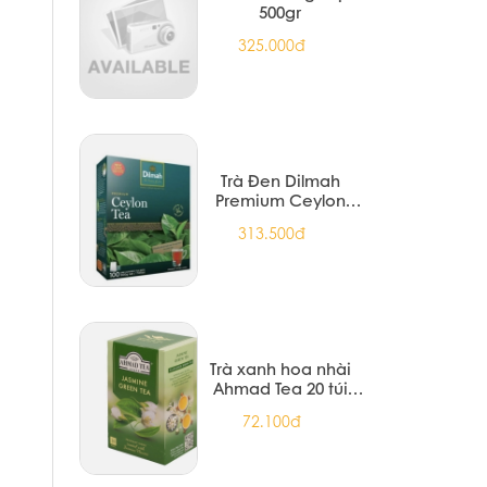
500gr
325.000đ
Trà Đen Dilmah
Premium Ceylon
Black Tea 200G
313.500đ
(12/T)
Trà xanh hoa nhài
Ahmad Tea 20 túi
nhôm
72.100đ