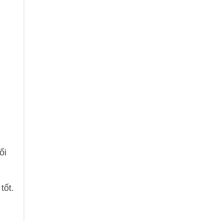
ối
tốt.