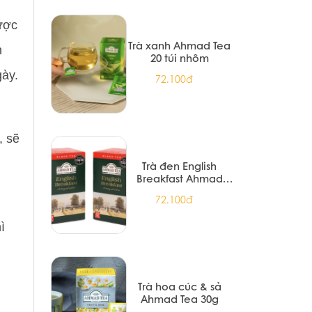
ược
Trà xanh Ahmad Tea
h
20 túi nhôm
gày.
72.100đ
, sẽ
Trà đen English
Breakfast Ahmad
Tea 20 túi nhôm
72.100đ
ì
Trà hoa cúc & sả
Ahmad Tea 30g