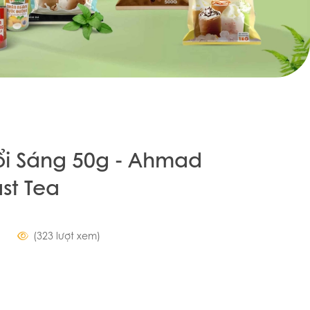
i Sáng 50g - Ahmad
ast Tea
(323 lượt xem)