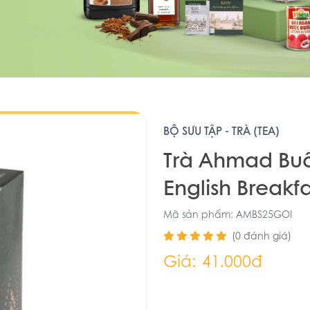
BỘ SƯU TẬP - TRÀ (TEA)
Trà Ahmad Buổ
English Breakf
Mã sản phẩm: AMBS25GOI
(0 đánh giá)
Giá:
41.000đ