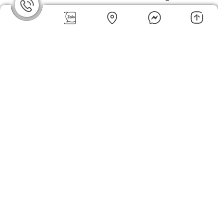
Tea 20 túi nhôm
nhôm
72.100đ
72.100đ
Trà đen English Breakfast
Trà hoa cúc & sả Ahmad
Ahmad Tea 20 túi nhôm
Tea 30g
72.100đ
79.310đ