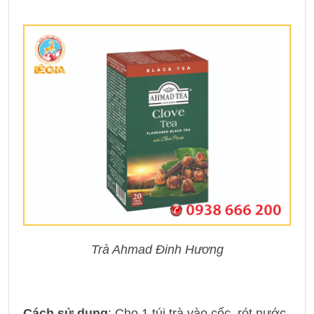
Trà Ahmad Đinh Hương
Cách sử dụng
: Cho 1 túi trà vào cốc, rót nước