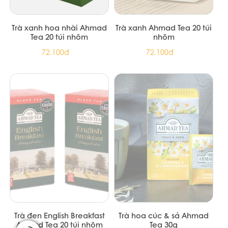
Trà xanh hoa Nhài hiệu
Trà Đen Dilmah Premium
Dilmah - Jasmine Foil Env
Ceylon Black Tea 200G
Tbag 150g (12/T)
(12/T)
313.500đ
313.500đ
Trà xanh hoa nhài Ahmad
Trà xanh Ahmad Tea 20 túi