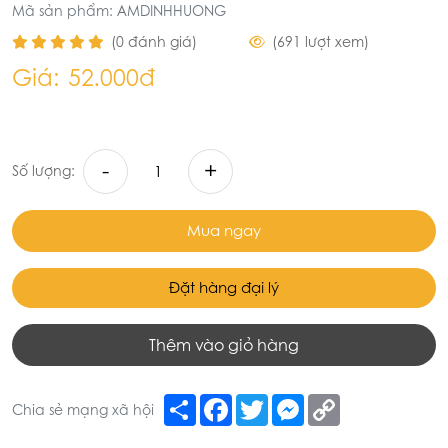
Mã sản phẩm: AMDINHHUONG
(0 đánh giá)
(691 lượt xem)
Giá:
52.000đ
-
+
Số lượng:
Mua ngay
Đặt hàng đại lý
Thêm vào giỏ hàng
Share
Facebook
Twitter
Messenger
Copy
Chia sẻ mạng xã hội
Link