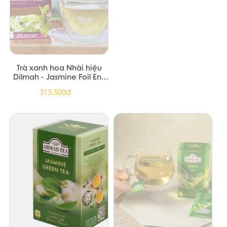
TRÀ XANH 15 PHÚC LONG
Trà xanh nguyên chất hiệu
500G (15/T)
Dilmah 150g - Pure Green
Foil Env Tbag 150g (12/T)
140.000đ
313.500đ