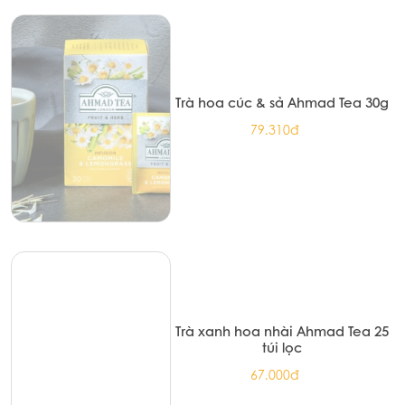
Tea 20 túi nhôm
72.100đ
Trà hoa cúc & sả Ahmad Tea 30g
79.310đ