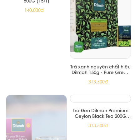
TRÀ PHÚC LONG OLONG
TRÀ ĐEN PHÚC LONG 200G
80 -100G
(20/Thùng)
151.739đ
51.700đ