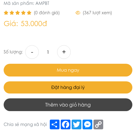
Mã sản phẩm: AMPBT
(0 đánh giá)
(367 lượt xem)
Giá:
53.000đ
-
+
Số lượng:
Mua ngay
Đặt hàng đại lý
Thêm vào giỏ hàng
Share
Facebook
Twitter
Messenger
Copy
Chia sẻ mạng xã hội
Link