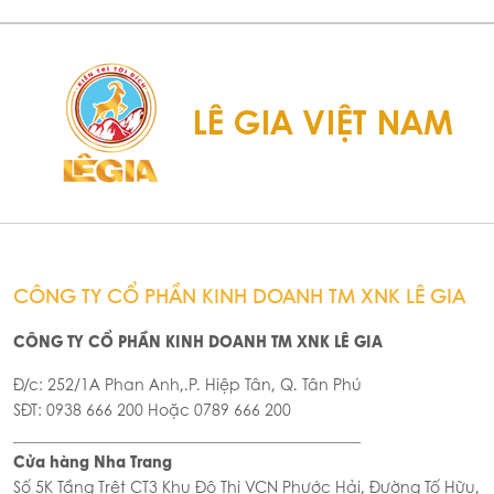
500G (15/T)
Dilmah 150g - Pure Green
Foil Env Tbag 150g (12/T)
140.000đ
313.500đ
Trà xanh hoa Nhài hiệu
Dilmah - Jasmine Foil Env
Tbag 150g (12/T)
313.500đ
Trà Đen Dilmah Premium
Ceylon Black Tea 200G
(12/T)
313.500đ