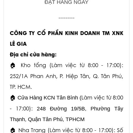
ĐẶT HÀNG NGAY
---------
CÔNG TY CỔ PHẦN KINH DOANH TM XNK
LÊ GIA
Địa chỉ cửa hàng:
Kho tổng (Làm việc từ 8:00 - 17:00):
🏠
252/1A Phan Anh, P. Hiệp Tân, Q. Tân Phú,
TP. HCM.
Làm việc từ 8:00
🏠
Cửa Hàng KCN Tân Bình (
- 17:00):
248 Đường 19/5B, Phường Tây
Thạnh, Quận Tân Phú, TPHCM
Nha Trang (Làm việc từ 8:00 - 17:00): Số
🏠