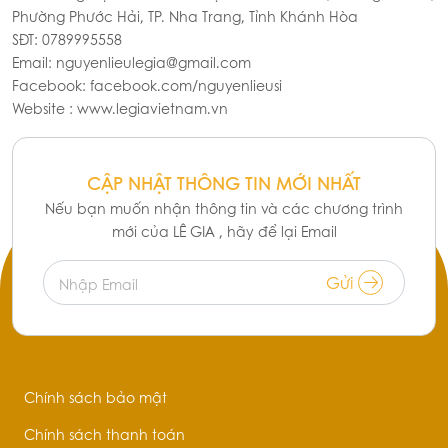
Trà xanh hoa nhài Ahmad
Trà xanh Ahmad Tea 20 túi
Tea 20 túi nhôm
nhôm
72.100đ
72.100đ