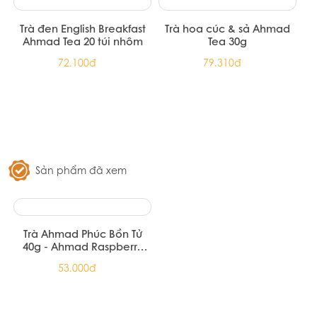
TRÀ PHÚC LONG OLONG
80 -100G
151.739đ
TRÀ ĐEN PHÚC LONG 200G
(20/Thùng)
51.700đ
TRÀ XANH 15 PHÚC LONG
Trà xanh nguyên chất hiệu