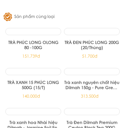
Trà đen English Breakfast Ahmad
Tea 20 túi nhôm
72.100đ
Trà hoa cúc & sả Ahmad Tea 30g
79.310đ