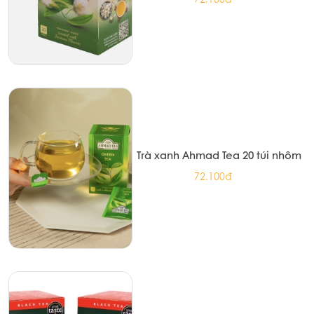
Trà xanh Ahmad Tea 20 túi nhôm
72.100đ