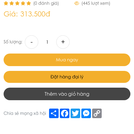
(0 đánh giá)
(445 lượt xem)
Giá:
313.500đ
-
+
Số lượng:
Mua ngay
Đặt hàng đại lý
Thêm vào giỏ hàng
Share
Facebook
Twitter
Messenger
Copy
Chia sẻ mạng xã hội
Link