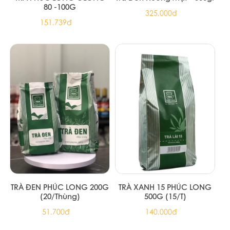
80 -100G
325.000đ
151.739đ
TRÀ ĐEN PHÚC LONG 200G
TRÀ XANH 15 PHÚC LONG
(20/Thùng)
500G (15/T)
51.700đ
140.000đ