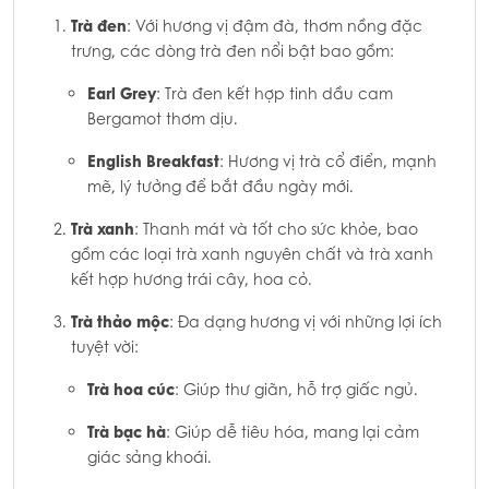
Trà đen
: Với hương vị đậm đà, thơm nồng đặc
trưng, các dòng trà đen nổi bật bao gồm:
Earl Grey
: Trà đen kết hợp tinh dầu cam
Bergamot thơm dịu.
English Breakfast
: Hương vị trà cổ điển, mạnh
mẽ, lý tưởng để bắt đầu ngày mới.
Trà xanh
: Thanh mát và tốt cho sức khỏe, bao
gồm các loại trà xanh nguyên chất và trà xanh
kết hợp hương trái cây, hoa cỏ.
Trà thảo mộc
: Đa dạng hương vị với những lợi ích
tuyệt vời:
Trà hoa cúc
: Giúp thư giãn, hỗ trợ giấc ngủ.
Trà bạc hà
: Giúp dễ tiêu hóa, mang lại cảm
giác sảng khoái.