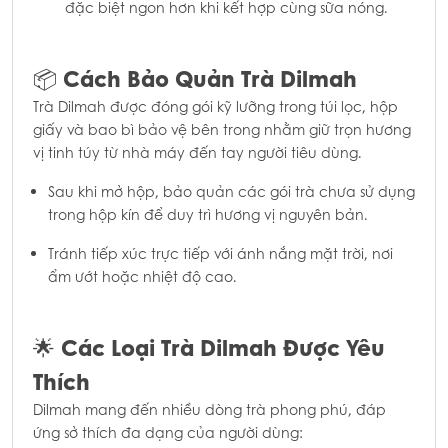
đặc biệt ngon hơn khi kết hợp cùng sữa nóng.
Cách Bảo Quản Trà Dilmah
📦
Trà Dilmah được đóng gói kỹ lưỡng trong túi lọc, hộp
giấy và bao bì bảo vệ bên trong nhằm giữ trọn hương
vị tinh túy từ nhà máy đến tay người tiêu dùng.
Sau khi mở hộp, bảo quản các gói trà chưa sử dụng
trong hộp kín để duy trì hương vị nguyên bản.
Tránh tiếp xúc trực tiếp với ánh nắng mặt trời, nơi
ẩm ướt hoặc nhiệt độ cao.
Các Loại Trà Dilmah Được Yêu
🌟
Thích
Dilmah mang đến nhiều dòng trà phong phú, đáp
ứng sở thích đa dạng của người dùng: