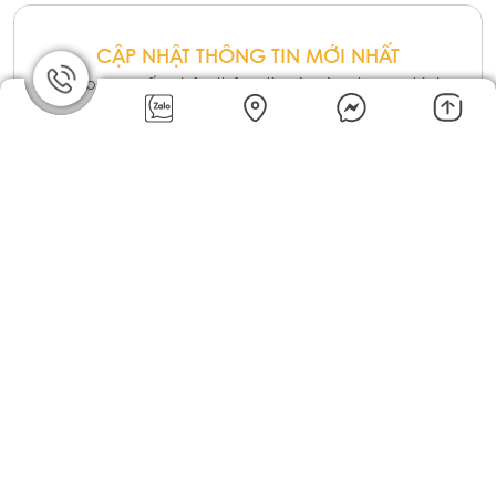
CẬP NHẬT THÔNG TIN MỚI NHẤT
Nếu bạn muốn nhận thông tin và các chương trình
mới của LÊ GIA , hãy để lại Email
Gửi
Nhập Email
Chính sách bảo mật
Chính sách thanh toán
Câu hỏi thường gặp
Khiếu nại dịch vụ