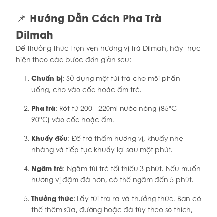
Hướng Dẫn Cách Pha Trà
📌
Dilmah
Để thưởng thức trọn vẹn hương vị trà Dilmah, hãy thực
hiện theo các bước đơn giản sau:
Chuẩn bị
: Sử dụng một túi trà cho mỗi phần
uống, cho vào cốc hoặc ấm trà.
Pha trà
: Rót từ 200 - 220ml nước nóng (85°C -
90°C) vào cốc hoặc ấm.
Khuấy đều
: Để trà thấm hương vị, khuấy nhẹ
nhàng và tiếp tục khuấy lại sau một phút.
Ngâm trà
: Ngâm túi trà tối thiểu 3 phút. Nếu muốn
hương vị đậm đà hơn, có thể ngâm đến 5 phút.
Thưởng thức
: Lấy túi trà ra và thưởng thức. Bạn có
thể thêm sữa, đường hoặc đá tùy theo sở thích,