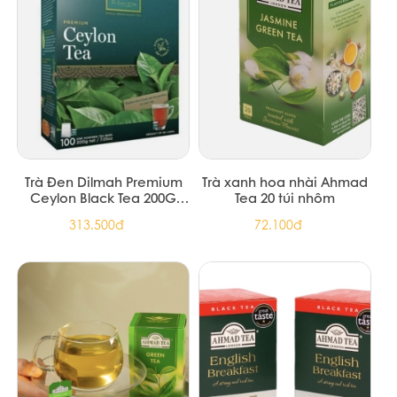
Trà Đen Dilmah Premium
Trà xanh hoa nhài Ahmad
Ceylon Black Tea 200G
Tea 20 túi nhôm
(12/T)
313.500đ
72.100đ