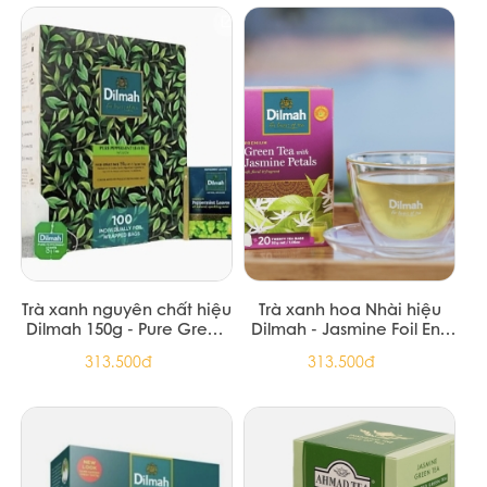
Trà xanh nguyên chất hiệu
Trà xanh hoa Nhài hiệu
Dilmah 150g - Pure Green
Dilmah - Jasmine Foil Env
Foil Env Tbag 150g (12/T)
Tbag 150g (12/T)
313.500đ
313.500đ