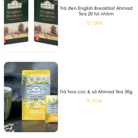
Trà đen English Breakfast Ahmad
Tea 20 túi nhôm
72.100đ
Trà hoa cúc & sả Ahmad Tea 30g
79.310đ