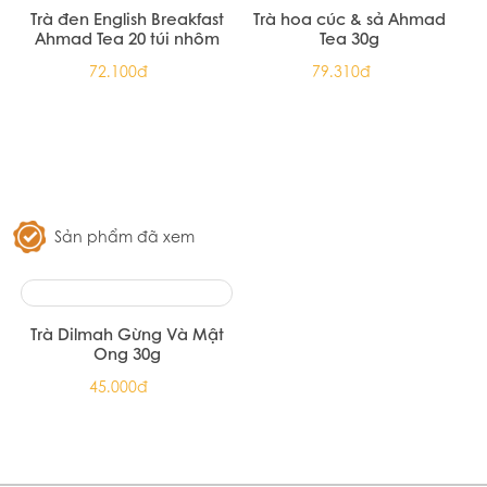
Trà xanh hoa Nhài hiệu
Trà Đen Dilmah Premium
Dilmah - Jasmine Foil Env
Ceylon Black Tea 200G
Tbag 150g (12/T)
(12/T)
313.500đ
313.500đ
Trà xanh hoa nhài Ahmad
Trà xanh Ahmad Tea 20 túi