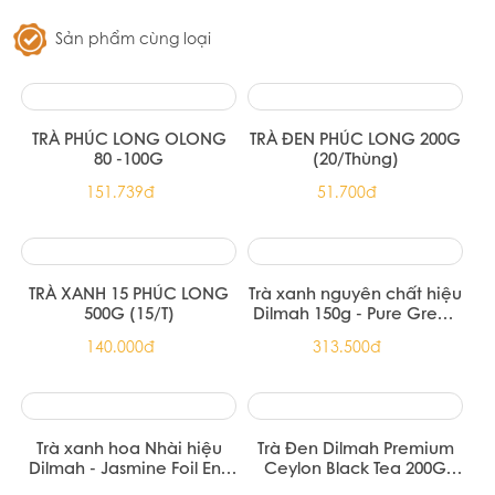
Trà hoa cúc & sả Ahmad Tea 30g
79.310đ
Trà xanh hoa nhài Ahmad Tea 25
túi lọc
67.000đ
Sản phẩm cùng loại