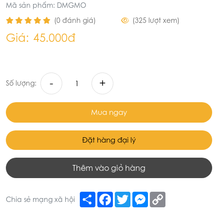
Mã sản phẩm: DMGMO
(0 đánh giá)
(325 lượt xem)
Giá:
45.000đ
-
+
Số lượng:
Mua ngay
Đặt hàng đại lý
Thêm vào giỏ hàng
Share
Facebook
Twitter
Messenger
Copy
Chia sẻ mạng xã hội
Link