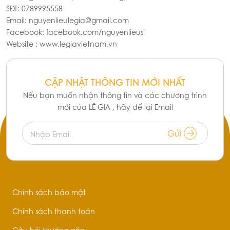
Sản phẩm đã xem
Trà Dilmah Gừng Và Mật
Ong 30g
45.000đ