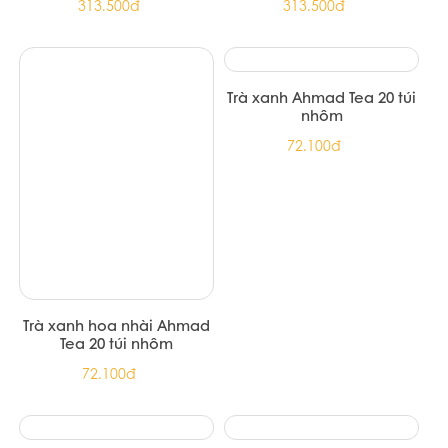
TRÀ ĐEN PHÚC LONG 200G
(20/Thùng)
51.700đ
TRÀ PHÚC LONG OLONG
80 -100G
151.739đ
TRÀ XANH 15 PHÚC LONG
Trà xanh nguyên chất hiệu
500G (15/T)
Dilmah 150g - Pure Green
Foil Env Tbag 150g (12/T)
140.000đ
313.500đ