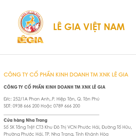
Tea 20 túi nhôm
nhôm
72.100đ
72.100đ
Trà hoa cúc & sả Ahmad
Tea 30g
79.310đ
Trà đen English Breakfast
Ahmad Tea 20 túi nhôm
72.100đ