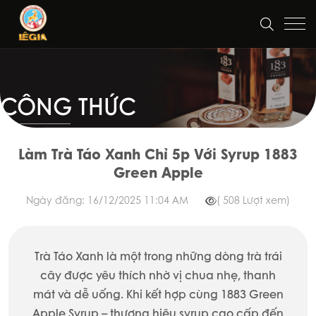
CÔNG THỨC
Làm Trà Táo Xanh Chỉ 5p Với Syrup 1883
Green Apple
Ngày đăng: 16/12/2025 11:04 AM
( 508 Lượt xem)
Trà Táo Xanh là một trong những dòng trà trái
cây được yêu thích nhờ vị chua nhẹ, thanh
mát và dễ uống. Khi kết hợp cùng 1883 Green
Apple Syrup – thương hiệu syrup cao cấp đến