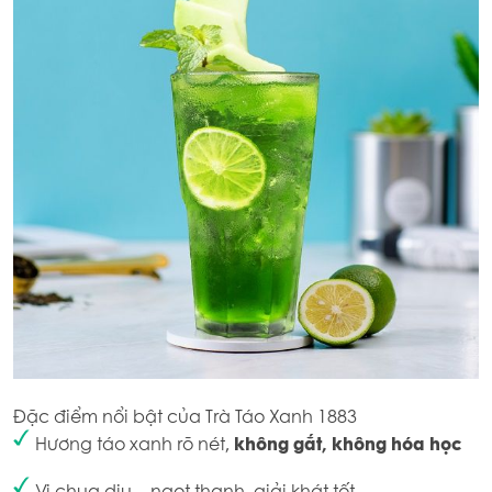
Đặc điểm nổi bật của Trà Táo Xanh 1883
Hương táo xanh rõ nét,
không gắt, không hóa học
Vị chua dịu – ngọt thanh, giải khát tốt