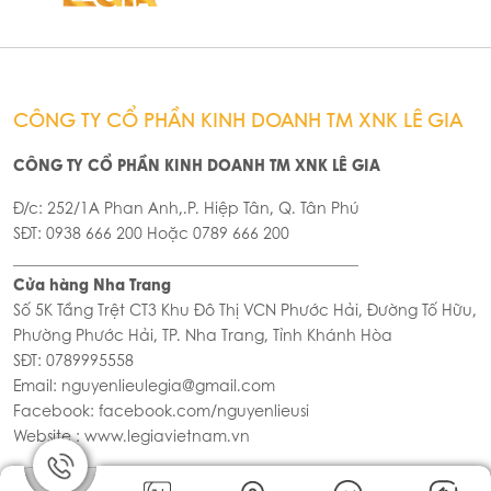
Công thức pha chế trà đào cam sả không phải ai
cũng biết
Trong món trà đào đã quá phổ biến, để tạo nên dấu
ấn đặc biệt và mới lạ nên đã thêm sả và cam vào. Trà
đào cam sả được các nghệ nhân của The Coffee
House sáng tạo nên.
Chi tiết