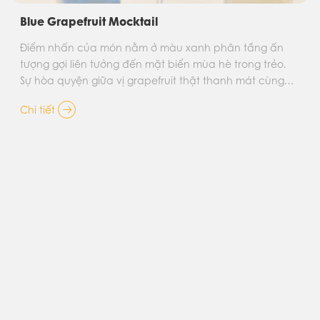
Sunset Celebration – Công Thức Đồ Uống "Bùng
Nổ" Doanh Thu Dịp Đại Lễ 30/4
Chào đón đại lễ 30/4 - 1/5, Lê Gia giới thiệu đến quý
khách hàng và đối tác công thức đồ uống đặc biệt, kết
hợp giữa tinh hoa Pháp và phong vị hiện đại, tạo nên
trải nghiệm bùng nổ cho menu mùa lễ hội năm nay.
Chi tiết