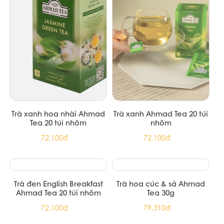
TRÀ XANH 15 PHÚC LONG
Trà xanh nguyên chất hiệu
500G (15/T)
Dilmah 150g - Pure Green
Foil Env Tbag 150g (12/T)
140.000đ
313.500đ