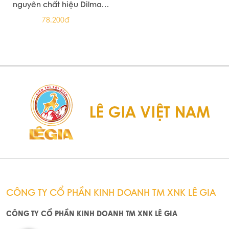
Trà xanh hoa nhài Ahmad
Trà xanh Ahmad Tea 20 túi
Tea 20 túi nhôm
nhôm
72.100đ
72.100đ
Trà hoa cúc & sả Ahmad
Tea 30g
79.310đ