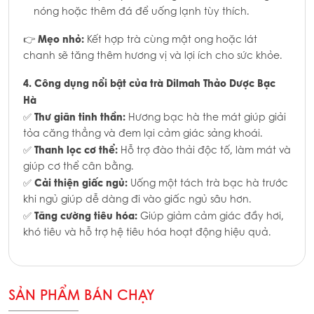
nóng hoặc thêm đá để uống lạnh tùy thích.
Mẹo nhỏ:
👉
Kết hợp trà cùng mật ong hoặc lát
chanh sẽ tăng thêm hương vị và lợi ích cho sức khỏe.
4. Công dụng nổi bật của trà Dilmah Thảo Dược Bạc
Hà
Thư giãn tinh thần:
✅
Hương bạc hà the mát giúp giải
tỏa căng thẳng và đem lại cảm giác sảng khoái.
Thanh lọc cơ thể:
✅
Hỗ trợ đào thải độc tố, làm mát và
giúp cơ thể cân bằng.
Cải thiện giấc ngủ:
✅
Uống một tách trà bạc hà trước
khi ngủ giúp dễ dàng đi vào giấc ngủ sâu hơn.
Tăng cường tiêu hóa:
✅
Giúp giảm cảm giác đầy hơi,
khó tiêu và hỗ trợ hệ tiêu hóa hoạt động hiệu quả.
SẢN PHẨM BÁN CHẠY