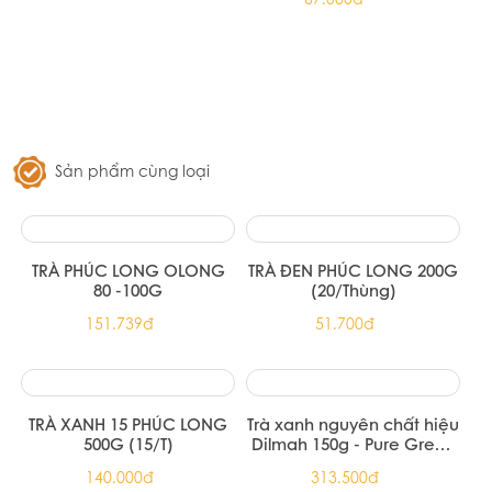
Tea 20 túi nhôm
72.100đ
Trà hoa cúc & sả Ahmad Tea 30g
79.310đ
Trà xanh hoa nhài Ahmad Tea 25
túi lọc
67.000đ