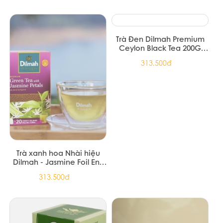
Sản phẩm cùng loại
TRÀ PHÚC LONG OLONG
80 -100G
151.739đ
TRÀ ĐEN PHÚC LONG 200G
(20/Thùng)
51.700đ