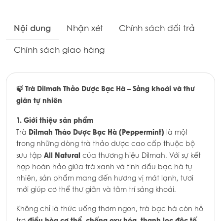
Nội dung
Nhận xét
Chính sách đổi trả
Chính sách giao hàng
🍃 Trà Dilmah Thảo Dược Bạc Hà – Sảng khoái và thư
giãn tự nhiên
1. Giới thiệu sản phẩm
Dilmah Thảo Dược Bạc Hà (Peppermint)
Trà
là một
trong những dòng trà thảo dược cao cấp thuộc bộ
All Natural
sưu tập
của thương hiệu Dilmah. Với sự kết
hợp hoàn hảo giữa trà xanh và tinh dầu bạc hà tự
nhiên, sản phẩm mang đến hương vị mát lạnh, tươi
mới giúp cơ thể thư giãn và tâm trí sảng khoái.
Không chỉ là thức uống thơm ngon, trà bạc hà còn hỗ
điều hòa cơ thể, chống oxy hóa, thanh lọc độc tố
trợ