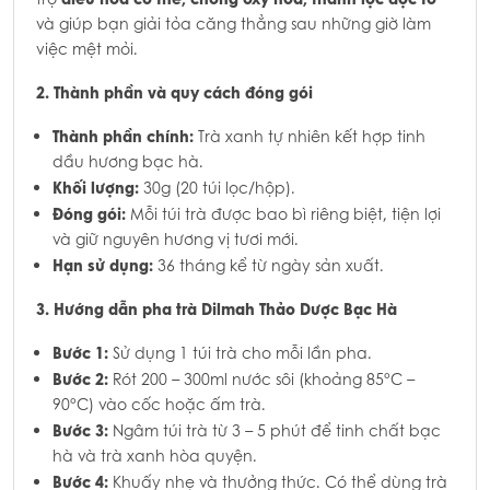
và giúp bạn giải tỏa căng thẳng sau những giờ làm
việc mệt mỏi.
2. Thành phần và quy cách đóng gói
Thành phần chính:
Trà xanh tự nhiên kết hợp tinh
dầu hương bạc hà.
Khối lượng:
30g (20 túi lọc/hộp).
Đóng gói:
Mỗi túi trà được bao bì riêng biệt, tiện lợi
và giữ nguyên hương vị tươi mới.
Hạn sử dụng:
36 tháng kể từ ngày sản xuất.
3. Hướng dẫn pha trà Dilmah Thảo Dược Bạc Hà
Bước 1:
Sử dụng 1 túi trà cho mỗi lần pha.
Bước 2:
Rót 200 – 300ml nước sôi (khoảng 85°C –
90°C) vào cốc hoặc ấm trà.
Bước 3:
Ngâm túi trà từ 3 – 5 phút để tinh chất bạc
hà và trà xanh hòa quyện.
Bước 4:
Khuấy nhẹ và thưởng thức. Có thể dùng trà