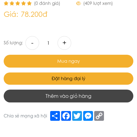
(0 đánh giá)
(409 lượt xem)
Giá:
78.200đ
-
+
Số lượng:
Mua ngay
Đặt hàng đại lý
Thêm vào giỏ hàng
Share
Facebook
Twitter
Messenger
Copy
Chia sẻ mạng xã hội
Link