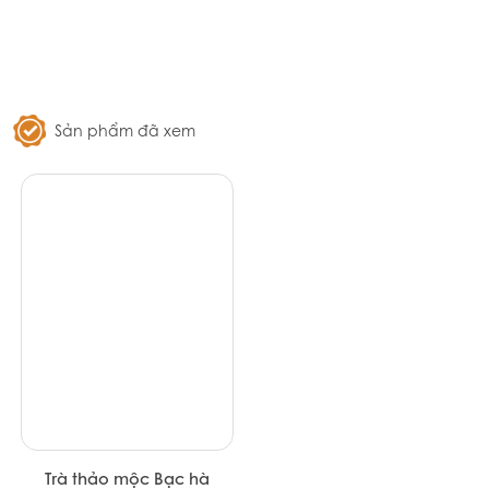
Trà xanh hoa Nhài hiệu
Trà Đen Dilmah Premium
Dilmah - Jasmine Foil Env
Ceylon Black Tea 200G
Tbag 150g (12/T)
(12/T)
313.500đ
313.500đ