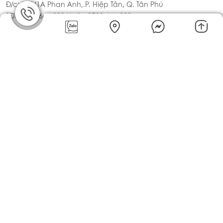
Trà đen English Breakfast
Ahmad Tea 20 túi nhôm
72.100đ
Sản phẩm đã xem