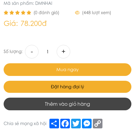
Mã sản phẩm: DMNHAI
(0 đánh giá)
(448 lượt xem)
Giá:
78.200đ
-
+
Số lượng:
Mua ngay
Đặt hàng đại lý
Thêm vào giỏ hàng
Share
Facebook
Twitter
Messenger
Copy
Chia sẻ mạng xã hội
Link