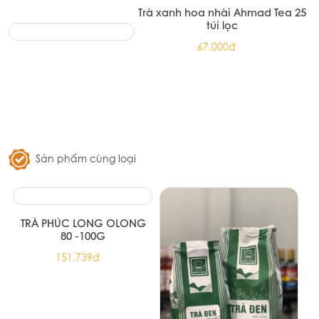
Trà đen English Breakfast Ahmad
Tea 20 túi nhôm
72.100đ
Trà hoa cúc & sả Ahmad Tea 30g
79.310đ