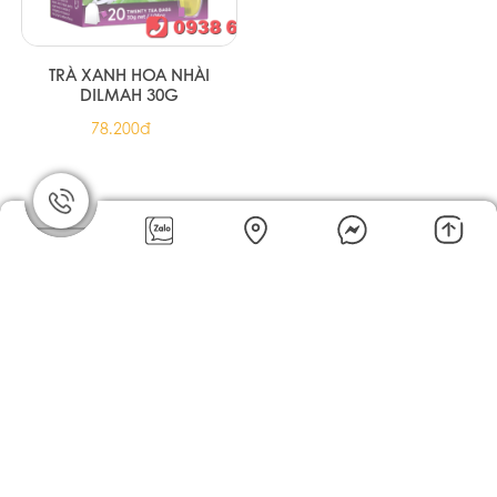
Trà xanh hoa nhài Ahmad
Trà xanh Ahmad Tea 20 túi
Tea 20 túi nhôm
nhôm
72.100đ
72.100đ
Trà đen English Breakfast
Trà hoa cúc & sả Ahmad