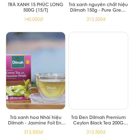
TRÀ PHÚC LONG OLONG
TRÀ ĐEN PHÚC LONG 200G
80 -100G
(20/Thùng)
151.739đ
51.700đ