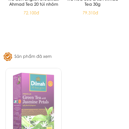
Trà xanh hoa Nhài hiệu
Trà Đen Dilmah Premium
Dilmah - Jasmine Foil Env
Ceylon Black Tea 200G
Tbag 150g (12/T)
(12/T)
313.500đ
313.500đ