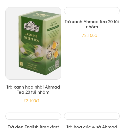
TRÀ XANH 15 PHÚC LONG
Trà xanh nguyên chất hiệu
500G (15/T)
Dilmah 150g - Pure Green
Foil Env Tbag 150g (12/T)
140.000đ
313.500đ