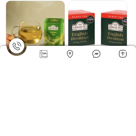
Trà xanh Ahmad Tea 20 túi
Trà đen English Breakfast
nhôm
Ahmad Tea 20 túi nhôm
72.100đ
72.100đ