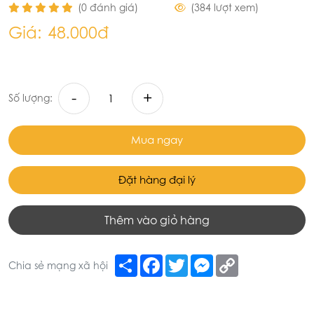
(0 đánh giá)
(384 lượt xem)
Giá:
48.000đ
-
+
Số lượng:
Mua ngay
Đặt hàng đại lý
Thêm vào giỏ hàng
Share
Facebook
Twitter
Messenger
Copy
Chia sẻ mạng xã hội
Link