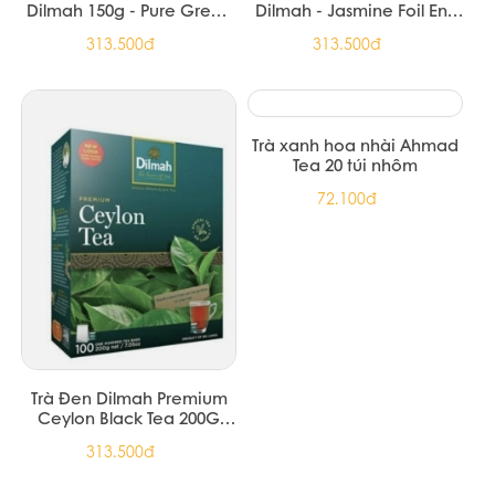
Dilmah 150g - Pure Green
Dilmah - Jasmine Foil Env
Foil Env Tbag 150g (12/T)
Tbag 150g (12/T)
313.500đ
313.500đ
Trà xanh hoa nhài Ahmad
Tea 20 túi nhôm
72.100đ
Trà Đen Dilmah Premium
Ceylon Black Tea 200G
(12/T)
313.500đ