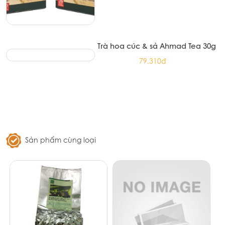
Trà hoa cúc & sả Ahmad Tea 30g
79.310đ
Sản phẩm cùng loại