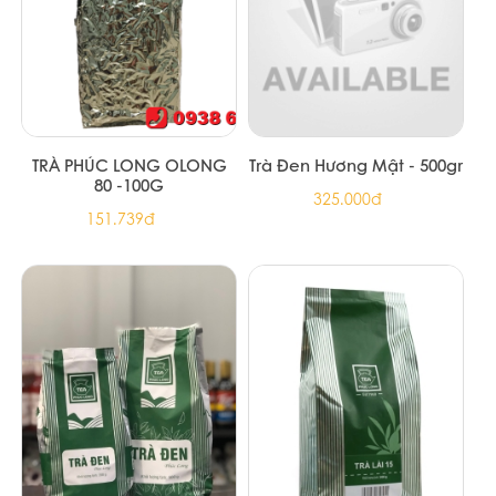
TRÀ PHÚC LONG OLONG
Trà Đen Hương Mật - 500gr
80 -100G
325.000đ
151.739đ