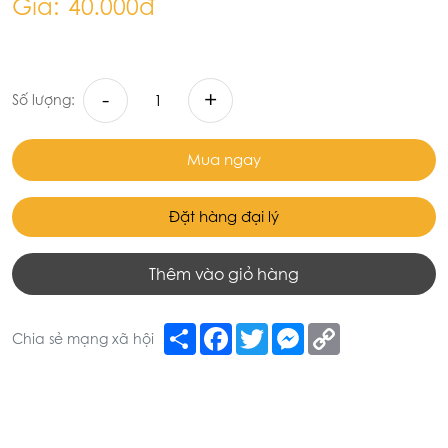
Giá:
40.000đ
-
+
Số lượng:
Mua ngay
Đặt hàng đại lý
Thêm vào giỏ hàng
Share
Facebook
Twitter
Messenger
Copy
Chia sẻ mạng xã hội
Link