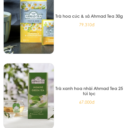
Trà hoa cúc & sả Ahmad Tea 30g
79.310đ
Trà xanh hoa nhài Ahmad Tea 25
túi lọc
67.000đ