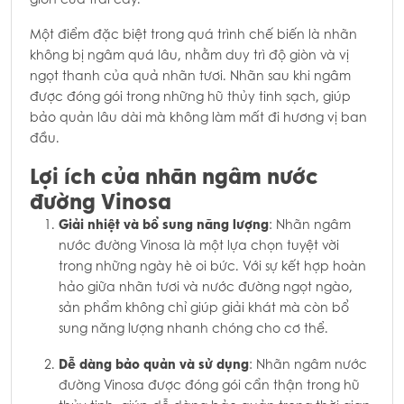
Một điểm đặc biệt trong quá trình chế biến là nhãn
không bị ngâm quá lâu, nhằm duy trì độ giòn và vị
ngọt thanh của quả nhãn tươi. Nhãn sau khi ngâm
được đóng gói trong những hũ thủy tinh sạch, giúp
bảo quản lâu dài mà không làm mất đi hương vị ban
đầu.
Lợi ích của nhãn ngâm nước
đường Vinosa
Giải nhiệt và bổ sung năng lượng
: Nhãn ngâm
nước đường Vinosa là một lựa chọn tuyệt vời
trong những ngày hè oi bức. Với sự kết hợp hoàn
hảo giữa nhãn tươi và nước đường ngọt ngào,
sản phẩm không chỉ giúp giải khát mà còn bổ
sung năng lượng nhanh chóng cho cơ thể.
Dễ dàng bảo quản và sử dụng
: Nhãn ngâm nước
đường Vinosa được đóng gói cẩn thận trong hũ