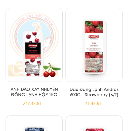
ANH ĐÀO XAY NHUYỄN
Dâu Đông Lạnh Andros
ĐÔNG LẠNH HỘP 1KG
600G - Strawberry (6/T)
CHERRY FROZEN PUREE
249.480đ
141.480đ
1KG (6/T)