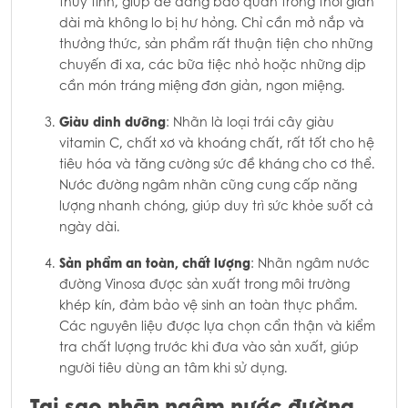
thủy tinh, giúp dễ dàng bảo quản trong thời gian
dài mà không lo bị hư hỏng. Chỉ cần mở nắp và
thưởng thức, sản phẩm rất thuận tiện cho những
chuyến đi xa, các bữa tiệc nhỏ hoặc những dịp
cần món tráng miệng đơn giản, ngon miệng.
Giàu dinh dưỡng
: Nhãn là loại trái cây giàu
vitamin C, chất xơ và khoáng chất, rất tốt cho hệ
tiêu hóa và tăng cường sức đề kháng cho cơ thể.
Nước đường ngâm nhãn cũng cung cấp năng
lượng nhanh chóng, giúp duy trì sức khỏe suốt cả
ngày dài.
Sản phẩm an toàn, chất lượng
: Nhãn ngâm nước
đường Vinosa được sản xuất trong môi trường
khép kín, đảm bảo vệ sinh an toàn thực phẩm.
Các nguyên liệu được lựa chọn cẩn thận và kiểm
tra chất lượng trước khi đưa vào sản xuất, giúp
người tiêu dùng an tâm khi sử dụng.
Tại sao nhãn ngâm nước đường