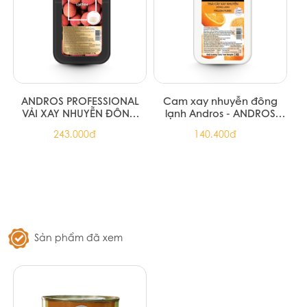
ANDROS PROFESSIONAL
Cam xay nhuyễn đông
VẢI XAY NHUYỄN ĐÔNG
lạnh Andros - ANDROS
LẠNH LYCHEE FROZEN
PROFESSIONAL ORANGE
243.000đ
140.400đ
PUREE 1KG (6/T)
PULP FROZEN PUREE 1KG
Sản phẩm đã xem