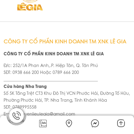
CÔNG TY CỔ PHẦN KINH DOANH TM XNK LÊ GIA
CÔNG TY CỔ PHẦN KINH DOANH TM XNK LÊ GIA
Đ/c: 252/1A Phan Anh,.P. Hiệp Tân, Q. Tân Phú
SĐT: 0938 666 200 Hoặc 0789 666 200
_____________________________________________
Cửa hàng Nha Trang
Số 5K Tầng Trệt CT3 Khu Đô Thị VCN Phước Hải, Đường Tố Hữu,
Phường Phước Hải, TP. Nha Trang, Tỉnh Khánh Hòa
SĐT: 0789995558
Email: nguyenlieulegia@gmail.com
Facebook: facebook.com/nguyenlieusi
Website : www.legiavietnam.vn