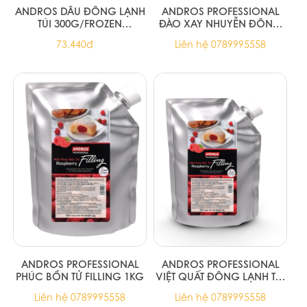
ANDROS DÂU ĐÔNG LẠNH
ANDROS PROFESSIONAL
TÚI 300G/FROZEN
ĐÀO XAY NHUYỄN ĐÔNG
STRAWBERRY 300G
LẠNH HỘP 1KG
73.440đ
Liên hệ 0789995558
ANDROS PROFESSIONAL
ANDROS PROFESSIONAL
PHÚC BỒN TỬ FILLING 1KG
VIỆT QUẤT ĐÔNG LẠNH TÚI
1KG
Liên hệ 0789995558
Liên hệ 0789995558