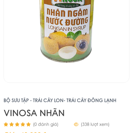
BỘ SƯU TẬP - TRÁI CÂY LON- TRÁI CÂY ĐÔNG LẠNH
VINOSA NHÃN
(0 đánh giá)
(338 lượt xem)