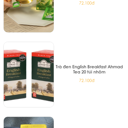
72.100đ
Trà đen English Breakfast Ahmad
Tea 20 túi nhôm
72.100đ