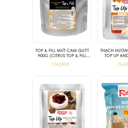
TOP & FILL MỨT CAM QUÝT
THẠCH HƯƠN
900G (CITRUS TOP & FILL
TOP UP AN
900G)
MAPLE JELLY 
124.200đ
75.6