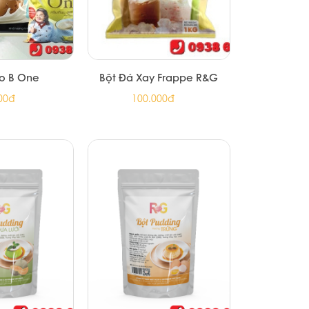
o B One
Bột Đá Xay Frappe R&G
00đ
100.000đ