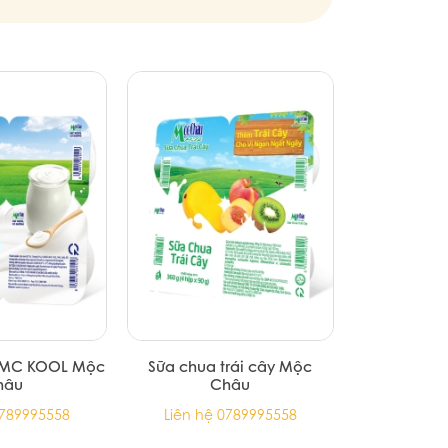
 MC KOOL Mộc
Sữa chua trái cây Mộc
hâu
Châu
0789995558
Liên hệ 0789995558