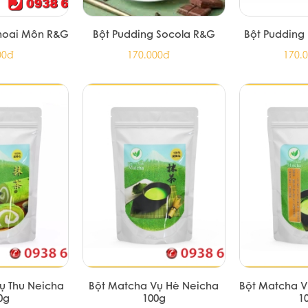
Khoai Môn R&G
Bột Pudding Socola R&G
Bột Pudding
00đ
170.000đ
170.
ụ Thu Neicha
Bột Matcha Vụ Hè Neicha
Bột Matcha V
0g
100g
1