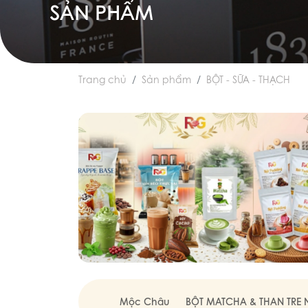
SẢN PHẨM
Trang chủ
Sản phẩm
BỘT - SỮA - THẠCH
Mộc Châu
BỘT MATCHA & THAN TRE 