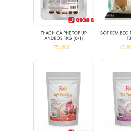
THẠCH CÀ PHÊ TOP UP
BỘT KEM BÉO 
ANDROS 1KG (8/T)
F
75.600đ
65.0