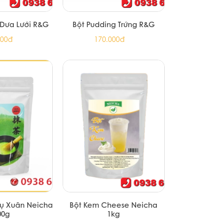
 Dưa Lưới R&G
Bột Pudding Trứng R&G
000đ
170.000đ
ụ Xuân Neicha
Bột Kem Cheese Neicha
00g
1kg