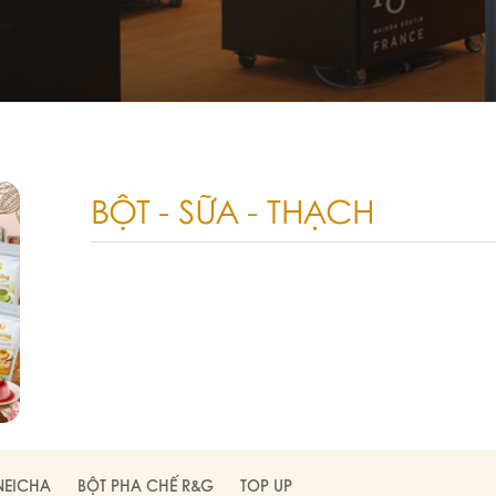
BỘT - SỮA - THẠCH
NEICHA
BỘT PHA CHẾ R&G
TOP UP