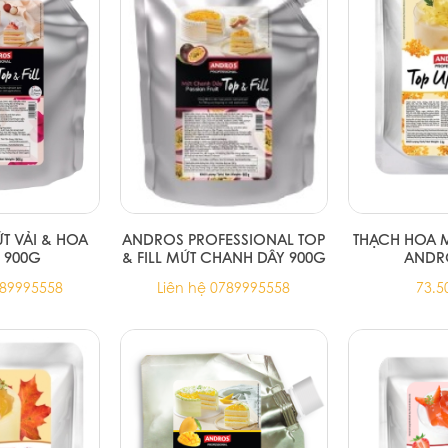
ỨT VẢI & HOA
ANDROS PROFESSIONAL TOP
THẠCH HOA M
 900G
& FILL MỨT CHANH DÂY 900G
ANDR
789995558
Liên hệ 0789995558
73.5