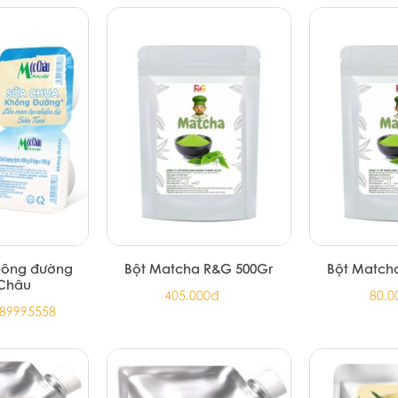
hông đường
Bột Matcha R&G 500Gr
Bột Match
Châu
405.000đ
80.0
789995558