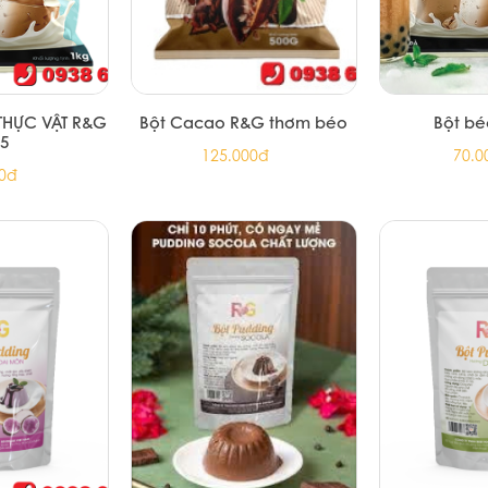
THỰC VẬT R&G
Bột Cacao R&G thơm béo
Bột bé
35
125.000đ
70.0
00đ