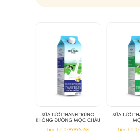
SỮA TƯƠI THANH TRÙNG
SỮA TƯƠI T
KHÔNG ĐƯỜNG MỘC CHÂU
M
Liên hệ 0789995558
Liên hệ 0