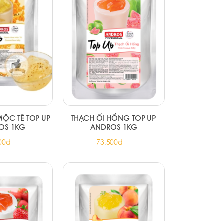
ỘC TÊ TOP UP
THẠCH ỔI HỒNG TOP UP
OS 1KG
ANDROS 1KG
00đ
73.500đ