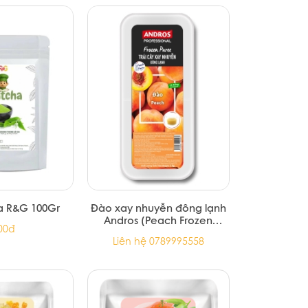
a R&G 100Gr
Đào xay nhuyễn đông lạnh
Andros (Peach Frozen
00đ
Puree) - hộp 1kg
Liên hệ 0789995558