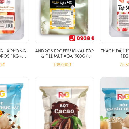
G LÁ PHONG
ANDROS PROFESSIONAL TOP
THẠCH DÂU T
DROS 1KG -
& FILL MỨT XOÀI 900G/
1KG 
TOP UP (8/T)
MANGO TOP & FILL 900G
00đ
108.000đ
75.6
(8/T)